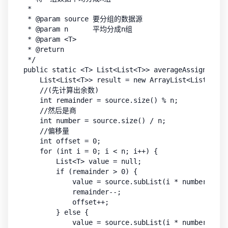
 *

 * @param source 要分组的数据源

 * @param n      平均分成n组

 * @param <T>

 * @return

 */

public static <T> List<List<T>> averageAssign(List
    List<List<T>> result = new ArrayList<List<T>>()
    //(先计算出余数)

    int remainder = source.size() % n;

    //然后是商

    int number = source.size() / n;

    //偏移量

    int offset = 0;

    for (int i = 0; i < n; i++) {

        List<T> value = null;

        if (remainder > 0) {

            value = source.subList(i * number + of
            remainder--;

            offset++;

        } else {

            value = source.subList(i * number + of