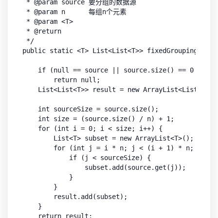
 * @param source 要分组的数据源

 * @param n      每组n个元素

 * @param <T>

 * @return

 */

public static <T> List<List<T>> fixedGrouping(List
    if (null == source || source.size() == 0 || n <
        return null;

    List<List<T>> result = new ArrayList<List<T>>()
    int sourceSize = source.size();

    int size = (source.size() / n) + 1;

    for (int i = 0; i < size; i++) {

        List<T> subset = new ArrayList<T>();

        for (int j = i * n; j < (i + 1) * n; j++) {
            if (j < sourceSize) {

                subset.add(source.get(j));

            }

        }

        result.add(subset);

    }

    return result;
