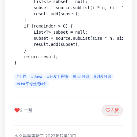
        List<T> subset = null;

        subset = source.subList(i * n, (i + 1) * n)
        result.add(subset);

    }

    if (remainder > 0) {

        List<T> subset = null;

        subset = source.subList(size * n, size * n 
        result.add(subset);

    }

    return result;

#工作
#Java
#开发工程师
#List分组
#列表分组
#List平均分成N个
3 个赞
点赞
本文最后更新于 2022年12月13日