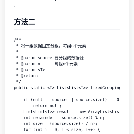
方法二
/**

 * 将一组数据固定分组，每组n个元素

 *

 * @param source 要分组的数据源

 * @param n      每组n个元素

 * @param <T>

 * @return

 */

public static <T> List<List<T>> fixedGrouping2(Lis
    if (null == source || source.size() == 0 || n <
        return null;

    List<List<T>> result = new ArrayList<List<T>>()
    int remainder = source.size() % n;

    int size = (source.size() / n);

    for (int i = 0; i < size; i++) {
