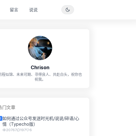
留言
说说
Chrison
前程似锦、未来可期、寻得良人、共赴白头，祝你也
祝我。
热门文章
如何通过公众号发送时光机/说说/碎语/心
1
情（Typecho版）
20767
197
6