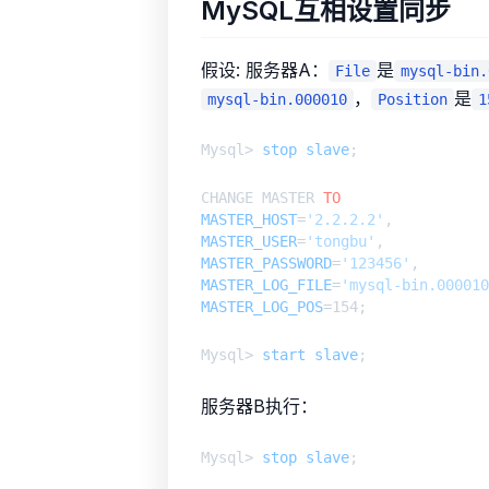
MySQL互相设置同步
假设: 服务器A：
是
File
mysql-bin.
，
是
mysql-bin.000010
Position
1
Mysql> 
stop
slave
CHANGE MASTER 
TO
MASTER_HOST
=
'2.2.2.2'
MASTER_USER
=
'tongbu'
MASTER_PASSWORD
=
'123456'
MASTER_LOG_FILE
=
'mysql-bin.000010
MASTER_LOG_POS
Mysql> 
start
slave
服务器B执行：
Mysql> 
stop
slave