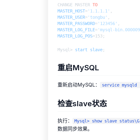
CHANGE MASTER 
TO
MASTER_HOST
=
'1.1.1.1'
MASTER_USER
=
'tongbu'
MASTER_PASSWORD
=
'123456'
MASTER_LOG_FILE
=
'mysql-bin.000009
MASTER_LOG_POS
Mysql> 
start
slave
重启MySQL
重新启动MySQL：
service mysqld 
检查slave状态
执行：
Mysql> show slave status\G
数据同步效果。