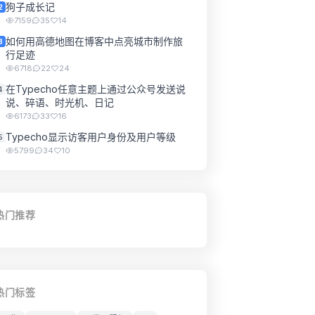
狗子成长记
2
7159
35
14
如何用高德地图在博客中点亮城市制作旅
3
行足迹
6718
22
24
在Typecho任意主题上通过公众号发送说
4
说、碎语、时光机、日记
6173
33
16
Typecho显示访客用户身份及用户等级
5
5799
34
10
热门推荐
热门标签