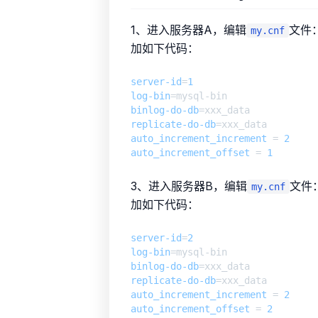
1、进入服务器A，编辑
文件
my.cnf
加如下代码：
server-id
=
1
log-bin
binlog-do-db
replicate-do-db
auto_increment_increment
 = 
2
auto_increment_offset
 = 
1
3、进入服务器B，编辑
文件
my.cnf
加如下代码：
server-id
=
2
log-bin
binlog-do-db
replicate-do-db
auto_increment_increment
 = 
2
auto_increment_offset
 = 
2