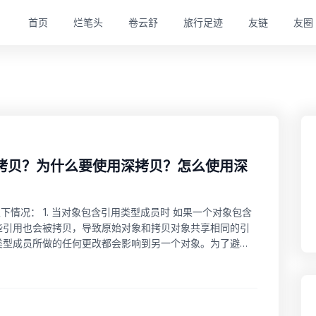
首页
烂笔头
卷云舒
旅行足迹
友链
友圈
深拷贝？为什么要使用深拷贝？怎么使用深
于以下情况： 1. 当对象包含引用类型成员时 如果一个对象包含
些引用也会被拷贝，导致原始对象和拷贝对象共享相同的引
类型成员所做的任何更改都会影响到另一个对象。为了避免
可变时 当对象需要保持不可变性时，深拷贝可以确保对象的状