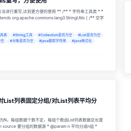
tils重写，方便使用
进行重写,达到更方便的使用 ** /** * 字符串工具类 * *
工具类
#String工具
#Collection是否为空
#List是否为空
为空
#对象是否为空
#java截取字符串
#java格式化
对List列表固定分组/对List列表平均分
定为N，每组数据个数不定，每组个数由List列表数据总长度