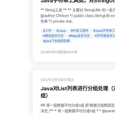
Java字符串工具类，对StringU
** String工具 ** ** 主要对 StringUtils 的一些方法
@author Chrison */ public class StringUtil extends org.apache.commons.lang3.StringUtils { /** 空字
符串 */ private stat...
#工作
#Java
#开发工程师
#Java字符串
#数组是否为空
#Map是否为空
#字符串是否
#java下划线转驼峰
0
2063
6
Web端
2022年12月13日
|
烂笔头
Java对List列表进行分组处理（
组）
## 将一组数据平均分成n组 即:数据分组数固
决定 /** * 将一组数据平均分成n组 * * @param source 要分组的数据源 * @param n 平均分成n组 *