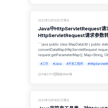
2022年12月19日
|
烂笔头
Java中HttpServletRequ
HttpServletRequest请求参数
```java public class MapDataUtil { public st
convertDataMap(HttpServletRequest request
request.getParameterMap(); Map<String, Obj
#工作
#Java
#开发工程师
#HttpServlet
0
2372
9
Web端
2022年12月18日
|
烂笔头