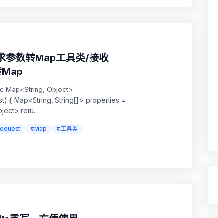
est请求参数转Map工具类/接收
转Map
atic Map<String, Object>
) { Map<String, String[]> properties =
ect> retu...
Request
#Map
#工具类