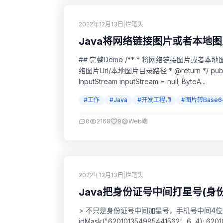
2022年12月13日
|
烂笔头
Java将网络链接图片或者本地图
## 完整Demo /** * 将网络链接图片或者本地图片文件转换成Base64编码字符串 * * @param imgStr 网
络图片Url/本地图片目录路径 * @return */ public static String getImgStrToBase64(String imgStr) {
InputStream inputStream = null; ByteA...
#工作
#Java
#开发工程师
#图片转Base6
0
2168
9
Web端
2022年12月13日
|
烂笔头
Java把身份证号中间打星号(身
> 不只是身份证号中间加星号，手机号中间4位
idMask("620101354985441562", 6, 4); 620101********1562 idMa