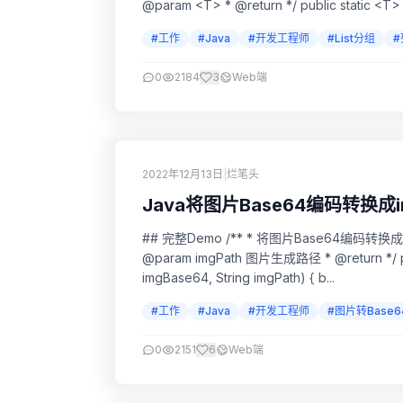
@param <T> * @return */ publ
#工作
#Java
#开发工程师
#List分组
0
2184
3
Web端
2022年12月13日
|
烂笔头
Java将图片Base64编码转换成
## 完整Demo /** * 将图片Base64编码转换成img图片文件 * * @param imgBase64 图片Base64编码 *
@param imgPath 图片生成路径 * @return */ public static boolean getImgBase64ToImgFile(String
imgBase64, String imgPath) { b...
#工作
#Java
#开发工程师
#图片转Base6
0
2151
6
Web端