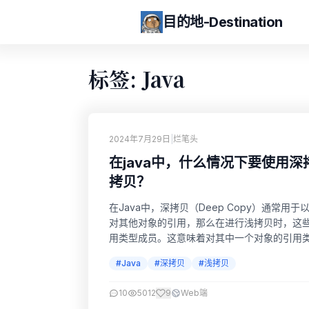
目的地-Destination
标签: Java
2024年7月29日
|
烂笔头
在java中，什么情况下要使用
拷贝？
在Java中，深拷贝（Deep Copy）通常用
对其他对象的引用，那么在进行浅拷贝时，这
用类型成员。这意味着对其中一个对象的引用
这种情况，就需要使用深拷贝。 2. 当对象不
#Java
#深拷贝
#浅拷贝
态不会...
10
5012
9
Web端