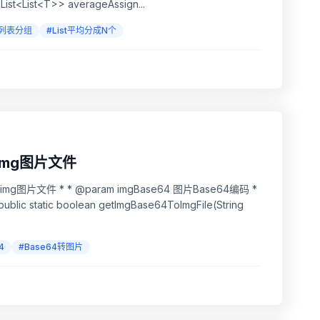
ic static <T> List<List<T>> averageAssign...
#列表分组
#List平均分成N个
img图片文件
4
#Base64转图片