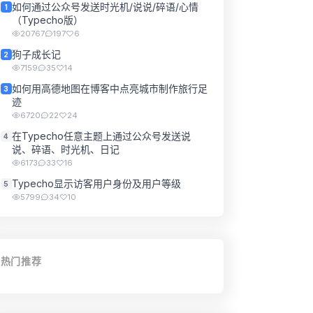
如何通过公众号发送时光机/说说/碎语/心情
1
（Typecho版）
20767
197
6
狗子成长记
2
7159
35
14
如何用高德地图在博客中点亮城市制作旅行足
3
迹
6720
22
24
在Typecho任意主题上通过公众号发送说
4
说、碎语、时光机、日记
6173
33
16
Typecho显示访客用户身份及用户等级
5
5799
34
10
热门推荐