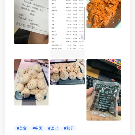
啊，这个褶子很明显啊。 香啊~ !!! !!!
#美食
#中医
#上火
#包子