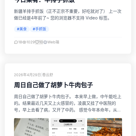
今日菜肴：羊排手抓饭
新疆羊排手抓饭（正不正宗不重要，好吃就对了） 上一次
做已经是4年前了~ 您的浏览器不支持 Video 标签。
#美食
#手抓饭
18
1029
10
Web端
2026年4月29日
|
卷云舒
周日自己做了胡萝卜牛肉包子
周日自己做了胡萝卜牛肉包子。 本来早上做，中午能吃上
的。结果最近几天又上火感冒的，凌晨又挂了中医院的
号，早上去看了病，又开了中药。 感觉今年本命年，从过
年开始，每天都在吃药。一直有火。果然是九紫离火＋双
火造成的？！ 下午回家赶紧发面，包包子。这样每天早
上，到公司，带俩包子就行了。 感觉这次包的包子有进步