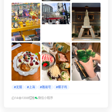
#无锡
#上海
#路易号
#椰子鸡
14
1398
6
微信小程序