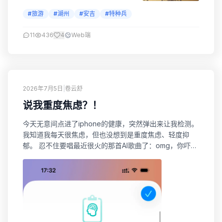
#旅游
#湖州
#安吉
#特种兵
11
436
4
Web端
2026年7月5日
|
卷云舒
说我重度焦虑？！
今天无意间点进了iphone的健康，突然弹出来让我检测。
我知道我每天很焦虑，但也没想到是重度焦虑、轻度抑
郁。 忍不住要唱最近很火的那首AI歌曲了：omg，你吓到
我啦~