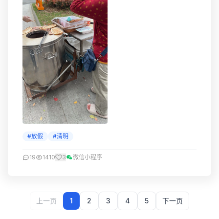
#放假
#清明
19
1410
3
微信小程序
上一页
1
2
3
4
5
下一页