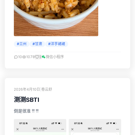
#兰州
#甘肃
#洋芋裙裙
10
1078
3
微信小程序
2026年4月10日
|
卷云舒
测测SBTI
倒是很准 !!! !!!