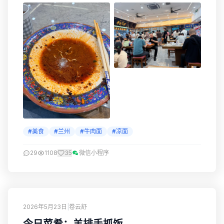
#美食
#兰州
#牛肉面
#凉面
29
1108
35
微信小程序
2026年5月23日
|
卷云舒