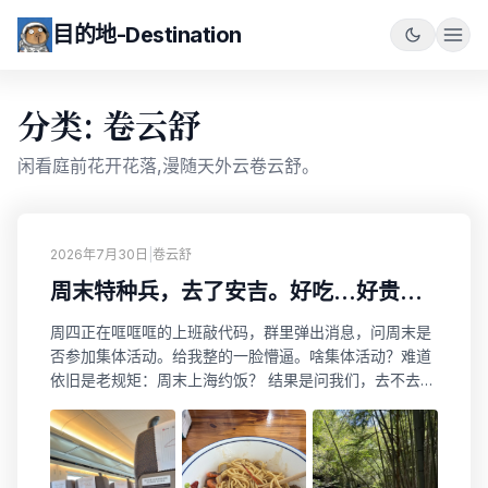
目的地-Destination
分类: 卷云舒
闲看庭前花开花落,漫随天外云卷云舒。
2026年7月30日
|
卷云舒
周末特种兵，去了安吉。好吃...好贵...
周四正在哐哐哐的上班敲代码，群里弹出消息，问周末是
否参加集体活动。给我整的一脸懵逼。啥集体活动？难道
依旧是老规矩：周末上海约饭？ 结果是问我们，去不去安
吉玩~卧槽，这也太突然了，都TM周四了，早不说啊。
一边骂骂咧咧，一遍打字，“好的，我去”。 由于无锡无法
直达安吉，隔了个太湖，只能上海中转一次，再到安吉。
朋友直接在上海走，定好时间，准备出发。 中午到达安