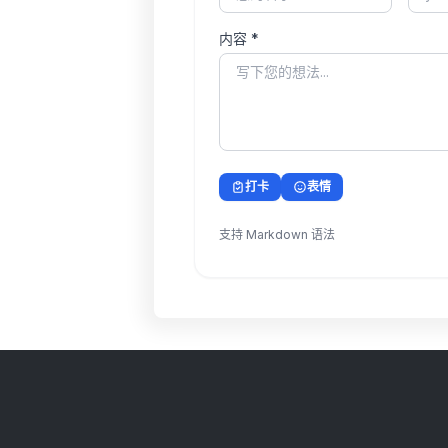
内容 *
打卡
表情
支持 Markdown 语法