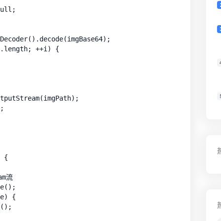
ull;

Decoder().decode(imgBase64);

.length; ++i) {

tputStream(imgPath);

;

 {

am流

e();

e) {

();
