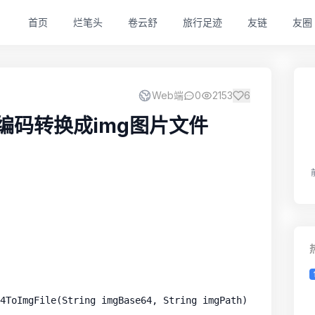
首页
烂笔头
卷云舒
旅行足迹
友链
友圈
Web端
0
2153
6
64编码转换成img图片文件
4ToImgFile(String imgBase64, String imgPath) {
