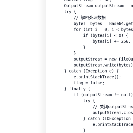
    OutputStream outputStream = n
    try {

        // 解密处理数据

        byte[] bytes = Base64.get
        for (int i = 0; i < bytes
            if (bytes[i] < 0) {

                bytes[i] += 256;

            }

        }

        outputStream = new FileOu
        outputStream.write(bytes)
    } catch (Exception e) {

        e.printStackTrace();

        flag = false;

    } finally {

        if (outputStream != null)
            try {

                // 关闭outputStre
                outputStream.clos
            } catch (IOException 
                e.printStackTrace
            }
