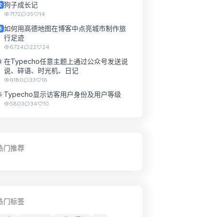
狗子成长记
2
7172
35
14
如何用高德地图在博客中点亮城市制作旅
3
行足迹
6724
22
24
在Typecho任意主题上通过公众号发送说
4
说、碎语、时光机、日记
6180
33
16
Typecho显示访客用户身份及用户等级
5
5803
34
10
热门推荐
热门标签