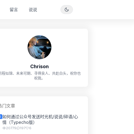
留言
说说
Chrison
前程似锦、未来可期、寻得良人、共赴白头，祝你也
祝我。
热门文章
如何通过公众号发送时光机/说说/碎语/心
1
情（Typecho版）
20779
197
6