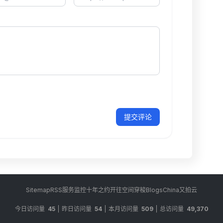
提交评论
Sitemap
RSS
服务监控
十年之约
开往
空间穿梭
BlogsChina
又拍云
今日访问量
45
昨日访问量
54
本月访问量
509
总访问量
49,370