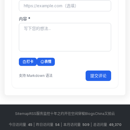
内容 *
打卡
表情
提交评论
支持 Markdown 语法
Sitemap
RSS
服务监控
十年之约
开往
空间穿梭
BlogsChina
又拍云
今日访问量
45
昨日访问量
54
本月访问量
509
总访问量
49,370