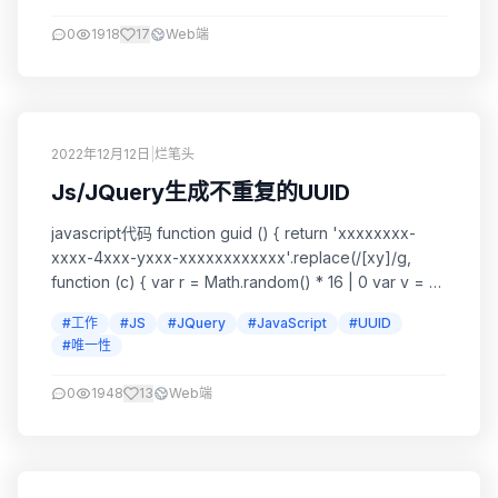
0
1918
17
Web端
2022年12月12日
|
烂笔头
Js/JQuery生成不重复的UUID
javascript代码 function guid () { return 'xxxxxxxx-
xxxx-4xxx-yxxx-xxxxxxxxxxxx'.replace(/[xy]/g,
function (c) { var r = Math.random() * 16 | 0 var v = c
=== 'x' ? r : (r & 0x3 | 0x8)...
#工作
#JS
#JQuery
#JavaScript
#UUID
#唯一性
0
1948
13
Web端