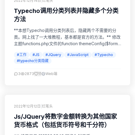
2022年12月14日
|
烂笔头
Typecho调用分类列表并隐藏多个分类
方法
**本想Typecho调用分类列表后，隐藏两个不需要的分
类。网上找了一大堆教程，基本都是官方的方法。** 修改
主题functions.php文件的function themeConfig($form)
函数，增加一项配置信息： $nolist = new
#工作
#JS
#JQuery
#JavaScript
#Typecho
Typecho_Widget_Helper_Form_Element_Text('nolist',
#typecho分类隐藏
NULL, NULL, _t('首页不显示某...
3
2873
11
Web端
2022年12月12日
|
烂笔头
Js/JQuery将数字金额转换为其他国家
货币格式（包括货币符号和千分符）