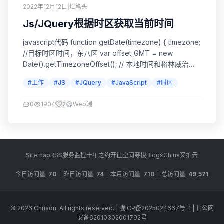
2022年12月12日
|
烂笔头
Js/JQuery根据时区获取当前时间
javascript代码 function getDate(timezone) { timezone;
//目标时区时间，东八区 var offset_GMT = new
Date().getTimezoneOffset(); // 本地时间和格林威治的
时间差，单位为分钟 var nowDate = new
#工作
#JS
#JQuery
#JavaScript
#时区
Date().getTime(); // 本地时间距 1970 年...
0
1904
2
Web端
Sitemap
RSS
服务监控
十年之约
开往
空间穿梭
BlogsChina
又拍云
今日访问量
70
昨日访问量
74
本月访问量
710
总访问量
49,571
© 2026
Chrison
. All rights reserved.
|
陇ICP备2025024667号-1
|
甘公网
安备62010302001792号