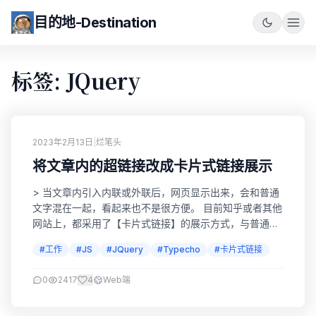
目的地-Destination
标签: JQuery
2023年2月13日
|
烂笔头
将文章内的超链接改成卡片式链接展示
> 当文章内引入内联或外联后，网页显示出来，会和普通
文字混在一起，看起来也不是很方便。 目前知乎或者其他
网站上，都采用了【卡片式链接】的展示方式，与普通链
接相比，卡片式链接不仅美观，还可以展示更多信息，
#工作
#JS
#JQuery
#Typecho
#卡片式链接
如：标题、图片、网址等。 超链接效果图 卡片式效果图
CardLink CardLink 引入JS 博客的话，采用CDN JS的方
0
2417
4
Web端
式。放在head标签的位置。 npm相关的方式，请参见
GitHub。...