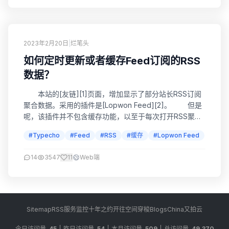
2023年2月20日
|
烂笔头
如何定时更新或者缓存Feed订阅的RSS
数据？
本站的[友链][1]页面，增加显示了部分站长RSS订阅
聚合数据。采用的插件是[Lopwon Feed][2]。 但是
呢，该插件并不包含缓存功能，以至于每次打开RSS聚合
页面时，都会循环访问一遍所有的Feed订阅源。那么，当
#Typecho
#Feed
#RSS
#缓存
#Lopwon Feed
自己站点添加了大量Feed订阅源后，页面加载会变得异常
缓慢。 正好网友荒野孤灯遇到了同样的问题，我就索
14
3547
11
Web端
引度娘了一番，查询如何定时的缓存订阅数据，以减少加
载时间。不过查...
Sitemap
RSS
服务监控
十年之约
开往
空间穿梭
BlogsChina
又拍云
今日访问量
45
昨日访问量
54
本月访问量
509
总访问量
49,370