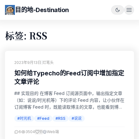
目的地-Destination
标签: RSS
2023年9月13日
|
烂笔头
如何给Typecho的Feed订阅中增加指定
文章评论
## 实现目的 在博客 Feed 订阅源页面中，输出指定文章
（如：说说/时光机等）下的评论 Feed 内容，让小伙伴在
订阅博客 Feed 时，既能读取博主的文章，也能看到博主
的（说说/时光机等）心情动态。 转载来源 感谢老哥：
#时光机
#Feed
#RSS
#说说
Lopwon，相关文章：给博客 Feed 添加指定文章评论
Feed 注意：此文档源于作者在博客改造中的一些经验总
6
3504
11
Web端
结，转载还请署名。 工作原理 Typecho 有博客 Fee...