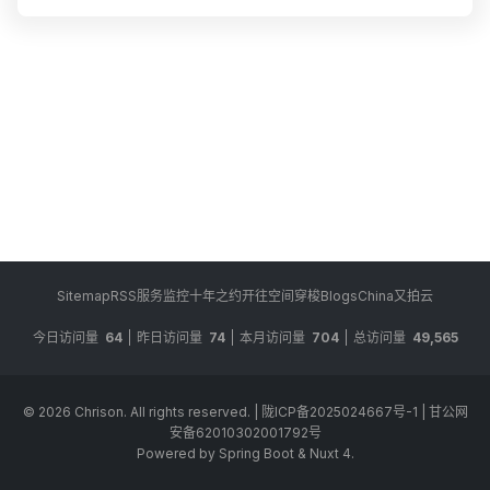
载时间。不过查...
Sitemap
RSS
服务监控
十年之约
开往
空间穿梭
BlogsChina
又拍云
今日访问量
64
昨日访问量
74
本月访问量
704
总访问量
49,565
© 2026
Chrison
. All rights reserved.
|
陇ICP备2025024667号-1
|
甘公网
安备62010302001792号
Powered by Spring Boot & Nuxt 4.