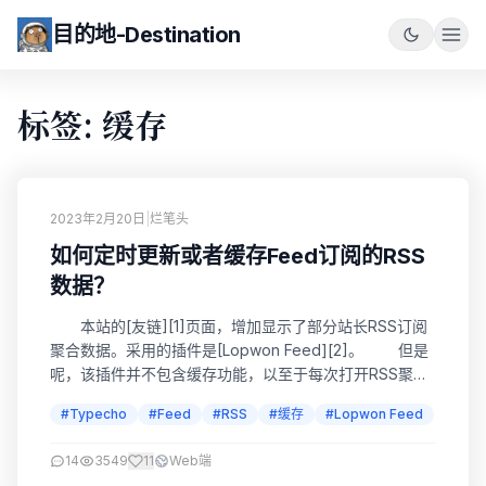
目的地-Destination
标签: 缓存
2023年2月20日
|
烂笔头
如何定时更新或者缓存Feed订阅的RSS
数据？
本站的[友链][1]页面，增加显示了部分站长RSS订阅
聚合数据。采用的插件是[Lopwon Feed][2]。 但是
呢，该插件并不包含缓存功能，以至于每次打开RSS聚合
页面时，都会循环访问一遍所有的Feed订阅源。那么，当
#Typecho
#Feed
#RSS
#缓存
#Lopwon Feed
自己站点添加了大量Feed订阅源后，页面加载会变得异常
缓慢。 正好网友荒野孤灯遇到了同样的问题，我就索
14
3549
11
Web端
引度娘了一番，查询如何定时的缓存订阅数据，以减少加