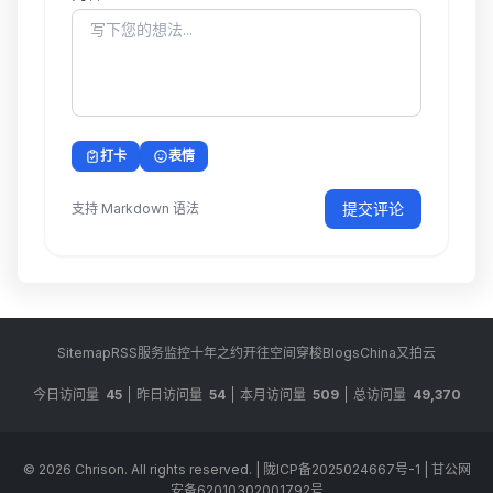
打卡
表情
提交评论
支持 Markdown 语法
Sitemap
RSS
服务监控
十年之约
开往
空间穿梭
BlogsChina
又拍云
今日访问量
45
昨日访问量
54
本月访问量
509
总访问量
49,370
© 2026
Chrison
. All rights reserved.
|
陇ICP备2025024667号-1
|
甘公网
安备62010302001792号