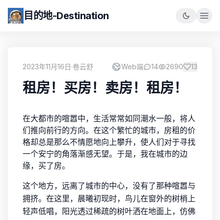
目的地-Destination
2023年11月16日
·
卷云舒
Web端
14
2690
13
租房！买房！卖房！租房！
在大都市的喧嚣中，生活常常如同潮水一般，将人
们推向前行的方向。在这个繁忙的城市，房租的价
格却总是那么不情愿地向上攀升，使人们对于寻找
一个安宁的角落渐感无望。于是，我在城市的边
缘，买了房。
这个地方，远离了城市的中心，没有了那种喧嚣与
拥挤。在这里，晨曦初现时，鸟儿在窗外的树梢上
轻声低唱，阳光透过稀疏的树叶洒在地面上，仿佛