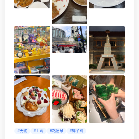
#无锡
#上海
#路易号
#椰子鸡