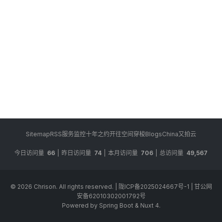
Sitemap
RSS
服务监控
十年之约
开往
空间穿梭
BlogsChina
又拍云
今日访问量
66
昨日访问量
74
本月访问量
706
总访问量
49,567
© 2026
Chrison
. All rights reserved.
|
陇ICP备2025024667号-1
|
甘公网
安备62010302001792号
Powered by Spring Boot & Nuxt 4.