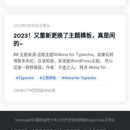
2023年2月16日
|
烂笔头
2023！又重新更换了主题模板，真是闲
的~
## 主题来源 这款主题叫Akina for Typecho。如果玩转
博客多年的，应该知道，来源是WordPress主题。 所以
这是一款移植版，作者：子虚之人。 特点 Akina for
Typecho除了原本Akina的特性外，加入了DNS预解析，
#Typecho
#主题模板
#Akina for Typecho
或许可以加快站点的访问速度。 支持了无插件的代码高
亮、ajax翻页、评论，还为a标签加入了Nofollow和"
9
2716
10
Web端
target="_blank"、提供网...
Sitemap
RSS
服务监控
十年之约
开往
空间穿梭
BlogsChina
又拍云