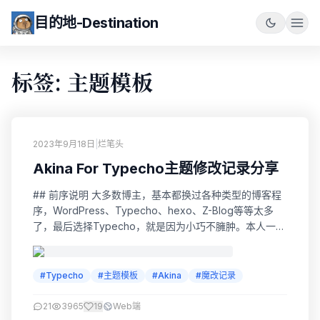
目的地-Destination
标签: 主题模板
2023年9月18日
|
烂笔头
Akina For Typecho主题修改记录分享
## 前序说明 大多数博主，基本都换过各种类型的博客程
序，WordPress、Typecho、hexo、Z-Blog等等太多
了，最后选择Typecho，就是因为小巧不臃肿。本人一共
使用过两款：Cactus来自仙岛驿站和Akina来自子虚之
人。 特别说明：子虚之人是typecho移植版作者，原作者
是WordPress版FUIDESIGN 两款其实都很喜欢，只不过
#Typecho
#主题模板
#Akina
#魔改记录
仙人掌主题是纯黑风格，时间久了，眼睛有...
21
3965
19
Web端