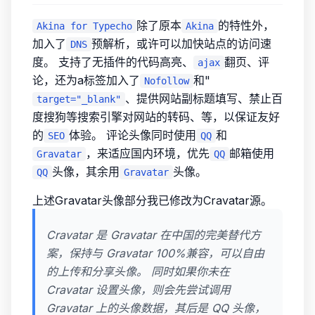
除了原本
的特性外，
Akina for Typecho
Akina
加入了
预解析，或许可以加快站点的访问速
DNS
度。 支持了无插件的代码高亮、
翻页、评
ajax
论，还为a标签加入了
和"
Nofollow
、提供网站副标题填写、禁止百
target="_blank"
度搜狗等搜索引擎对网站的转码、等，以保证友好
的
体验。 评论头像同时使用
和
SEO
QQ
，来适应国内环境，优先
邮箱使用
Gravatar
QQ
头像，其余用
头像。
QQ
Gravatar
上述Gravatar头像部分我已修改为Cravatar源。
Cravatar 是 Gravatar 在中国的完美替代方
案，保持与 Gravatar 100%兼容，可以自由
的上传和分享头像。 同时如果你未在
Cravatar 设置头像，则会先尝试调用
Gravatar 上的头像数据，其后是 QQ 头像，