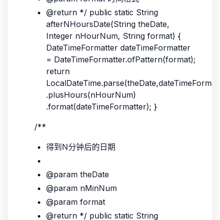
@return */ public static String
afterNHoursDate(String theDate,
Integer nHourNum, String format) {
DateTimeFormatter dateTimeFormatter
= DateTimeFormatter.ofPattern(format);
return
LocalDateTime.parse(theDate,dateTimeFormatt
.plusHours(nHourNum)
.format(dateTimeFormatter); }
/**
得到N分钟后的日期
@param theDate
@param nMinNum
@param format
@return */ public static String