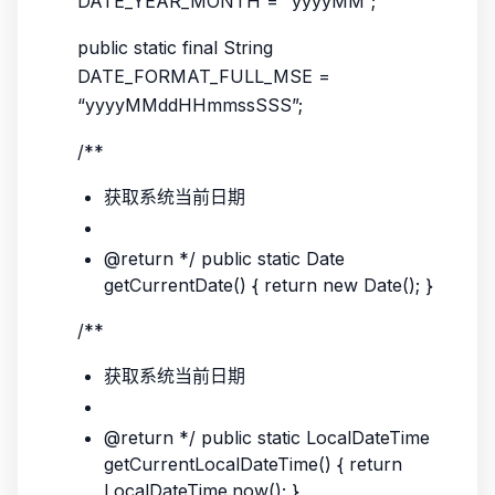
DATE_YEAR_MONTH = “yyyyMM”;
public static final String
DATE_FORMAT_FULL_MSE =
“yyyyMMddHHmmssSSS”;
/**
获取系统当前日期
@return */ public static Date
getCurrentDate() { return new Date(); }
/**
获取系统当前日期
@return */ public static LocalDateTime
getCurrentLocalDateTime() { return
LocalDateTime.now(); }