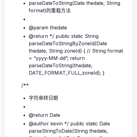
parseDateToString(Date thedate, String
format)的重载方法
@param thedate
@return */ public static String
parseDateToStringByZoneId(Date
thedate, String zoneId) { // String format
= “yyyy-MM-dd”; return
parseDateToString(thedate,
DATE_FORMAT_FULL,zoneId); }
/**
字符串转日期
@return Date
@author kevin */ public static Date
parseStringToDate(String thedate,