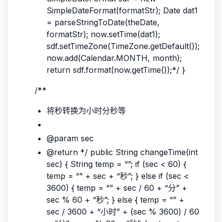
SimpleDateFormat(formatStr); Date dat1
= parseStringToDate(theDate,
formatStr); now.setTime(dat1);
sdf.setTimeZone(TimeZone.getDefault());
now.add(Calendar.MONTH, month);
return sdf.format(now.getTime());*/ }
/**
将秒转换为小时分秒等
@param sec
@return */ public String changeTime(int
sec) { String temp = “”; if (sec < 60) {
temp = “” + sec + “秒”; } else if (sec <
3600) { temp = “” + sec / 60 + “分” +
sec % 60 + “秒”; } else { temp = “” +
sec / 3600 + “小时” + (sec % 3600) / 60