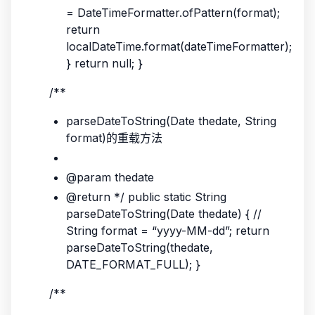
= DateTimeFormatter.ofPattern(format);
return
localDateTime.format(dateTimeFormatter);
} return null; }
/**
parseDateToString(Date thedate, String
format)的重载方法
@param thedate
@return */ public static String
parseDateToString(Date thedate) { //
String format = “yyyy-MM-dd”; return
parseDateToString(thedate,
DATE_FORMAT_FULL); }
/**