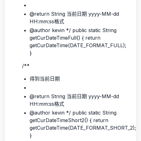
@return String 当前日期 yyyy-MM-dd
HH:mm:ss格式
@author kevin */ public static String
getCurDateTimeFull() { return
getCurDateTime(DATE_FORMAT_FULL);
}
/**
得到当前日期
@return String 当前日期 yyyy-MM-dd
HH:mm:ss格式
@author kevin */ public static String
getCurDateTimeShort2() { return
getCurDateTime(DATE_FORMAT_SHORT_2);
}