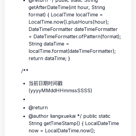
@return */ public static String
getAfterDateTime(int hour, String
format) { LocalTime localTime =
LocalTime.now().plusHours(hour);
DateTimeFormatter dateTimeFormatter
= DateTimeFormatter.ofPattern(format);
String dataTime =
localTime.format(dateTimeFormatter);
return dataTime; }
/**
当前日期时间戳
(yyyyMMddHHmmssSSSS)
@return
@author liangxuekai */ public static
String getTimeStamp() { LocalDateTime
now = LocalDateTime.now();