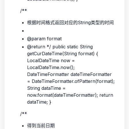
/**
根据时间格式返回对应的String类型的时间
@param format
@return */ public static String
getCurDateTime(String format) {
LocalDateTime now =
LocalDateTime.now();
DateTimeFormatter dateTimeFormatter
= DateTimeFormatter.ofPattern(format);
String dataTime =
now.format(dateTimeFormatter); return
dataTime; }
/**
得到当前日期