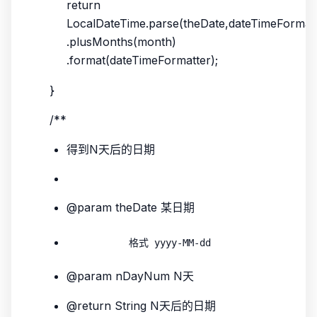
return
LocalDateTime.parse(theDate,dateTimeFormatt
.plusMonths(month)
.format(dateTimeFormatter);
}
/**
得到N天后的日期
@param theDate 某日期
@param nDayNum N天
@return String N天后的日期