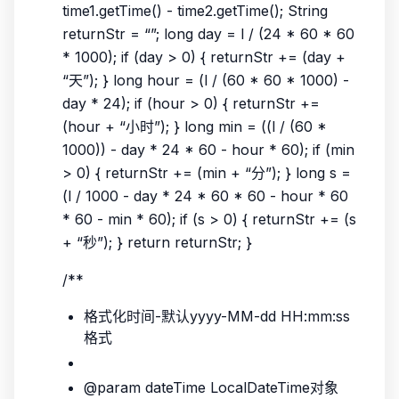
time1.getTime() - time2.getTime(); String
returnStr = “”; long day = l / (24 * 60 * 60
* 1000); if (day > 0) { returnStr += (day +
“天”); } long hour = (l / (60 * 60 * 1000) -
day * 24); if (hour > 0) { returnStr +=
(hour + “小时”); } long min = ((l / (60 *
1000)) - day * 24 * 60 - hour * 60); if (min
> 0) { returnStr += (min + “分”); } long s =
(l / 1000 - day * 24 * 60 * 60 - hour * 60
* 60 - min * 60); if (s > 0) { returnStr += (s
+ “秒”); } return returnStr; }
/**
格式化时间-默认yyyy-MM-dd HH:mm:ss
格式
@param dateTime LocalDateTime对象