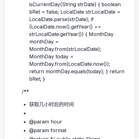
isCurrentDay(String strDate) { boolean
bRet = false; LocalDate strLocalDate =
LocalDate.parse(strDate); if
(LocalDate.now().getYear() ==
strLocalDate.getYear()) { MonthDay
monthDay =
MonthDay.from(strLocalDate);
MonthDay today =
MonthDay.from(LocalDate.now());
return monthDay.equals(today); } return
bRet; }
/**
获取几小时后的时间
@param hour
@param format