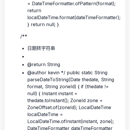
= DateTimeFormatter.ofPattern(format);
return
localDateTime.format(dateTimeFormatter);
} return null; }
/**
日期转字符串
@return String
@author kevin */ public static String
parseDateToString(Date thedate, String
format, String zoneId) { if (thedate !=
null) { Instant instant =
thedate.toInstant(); ZoneId zone =
ZoneOffset.of(zoneId); LocalDateTime
localDateTime =
LocalDateTime.ofInstant(instant, zone);
DateTimeFormatter dateTimeFormatter