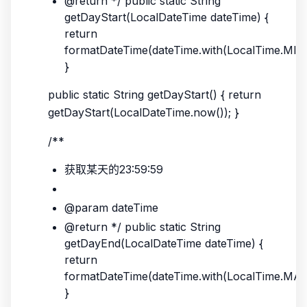
@return */ public static String
getDayStart(LocalDateTime dateTime) {
return
formatDateTime(dateTime.with(LocalTime.MIN)
}
public static String getDayStart() { return
getDayStart(LocalDateTime.now()); }
/**
获取某天的23:59:59
@param dateTime
@return */ public static String
getDayEnd(LocalDateTime dateTime) {
return
formatDateTime(dateTime.with(LocalTime.MAX
}