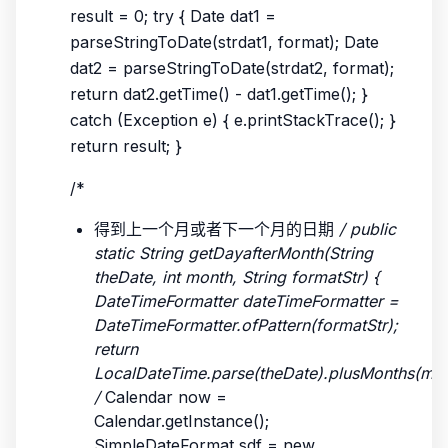
result = 0; try { Date dat1 =
parseStringToDate(strdat1, format); Date
dat2 = parseStringToDate(strdat2, format);
return dat2.getTime() - dat1.getTime(); }
catch (Exception e) { e.printStackTrace(); }
return result; }
/*
得到上一个月或者下一个月的日期
/ public
static String getDayafterMonth(String
theDate, int month, String formatStr) {
DateTimeFormatter dateTimeFormatter =
DateTimeFormatter.ofPattern(formatStr);
return
LocalDateTime.parse(theDate).plusMonths(mon
/
Calendar now =
Calendar.getInstance();
SimpleDateFormat sdf = new