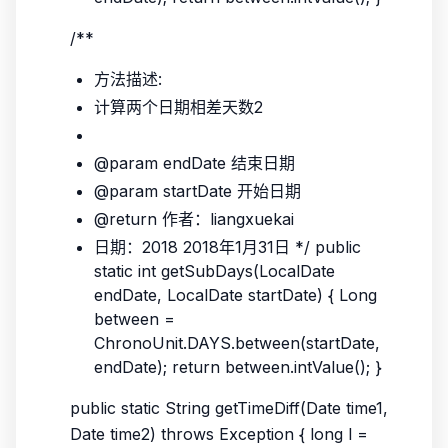
/**
方法描述:
计算两个日期相差天数2
@param endDate 结束日期
@param startDate 开始日期
@return 作者：liangxuekai
日期：2018 2018年1月31日 */ public
static int getSubDays(LocalDate
endDate, LocalDate startDate) { Long
between =
ChronoUnit.DAYS.between(startDate,
endDate); return between.intValue(); }
public static String getTimeDiff(Date time1,
Date time2) throws Exception { long l =