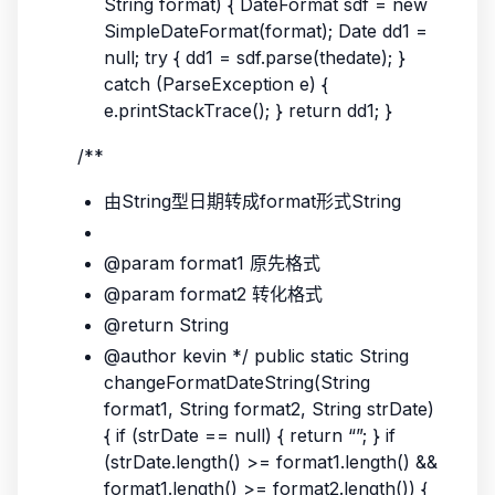
String format) { DateFormat sdf = new
SimpleDateFormat(format); Date dd1 =
null; try { dd1 = sdf.parse(thedate); }
catch (ParseException e) {
e.printStackTrace(); } return dd1; }
/**
由String型日期转成format形式String
@param format1 原先格式
@param format2 转化格式
@return String
@author kevin */ public static String
changeFormatDateString(String
format1, String format2, String strDate)
{ if (strDate == null) { return “”; } if
(strDate.length() >= format1.length() &&
format1.length() >= format2.length()) {