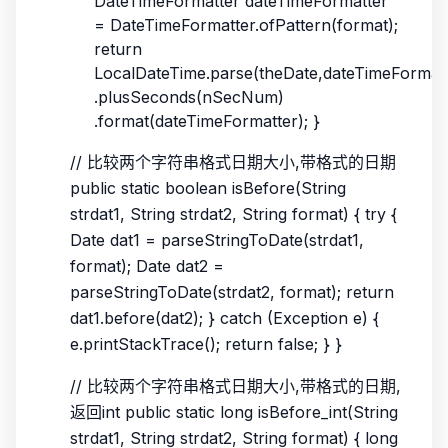
DateTimeFormatter dateTimeFormatter
= DateTimeFormatter.ofPattern(format);
return
LocalDateTime.parse(theDate,dateTimeFormatt
.plusSeconds(nSecNum)
.format(dateTimeFormatter); }
// 比较两个字符串格式日期大小,带格式的日期
public static boolean isBefore(String
strdat1, String strdat2, String format) { try {
Date dat1 = parseStringToDate(strdat1,
format); Date dat2 =
parseStringToDate(strdat2, format); return
dat1.before(dat2); } catch (Exception e) {
e.printStackTrace(); return false; } }
// 比较两个字符串格式日期大小,带格式的日期,
返回int public static long isBefore_int(String
strdat1, String strdat2, String format) { long