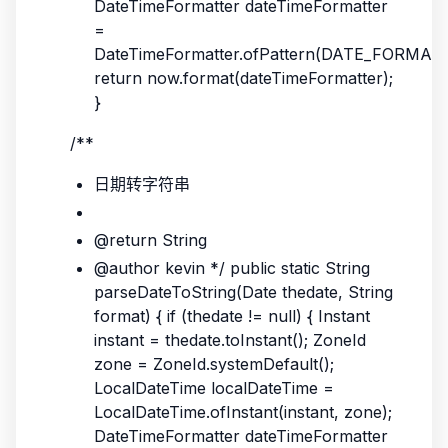
DateTimeFormatter dateTimeFormatter
=
DateTimeFormatter.ofPattern(DATE_FORMAT
return now.format(dateTimeFormatter);
}
/**
日期转字符串
@return String
@author kevin */ public static String
parseDateToString(Date thedate, String
format) { if (thedate != null) { Instant
instant = thedate.toInstant(); ZoneId
zone = ZoneId.systemDefault();
LocalDateTime localDateTime =
LocalDateTime.ofInstant(instant, zone);
DateTimeFormatter dateTimeFormatter