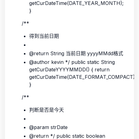
getCurDateTime(DATE_YEAR_MONTH);
}
/**
得到当前日期
@return String 当前日期 yyyyMMdd格式
@author kevin */ public static String
getCurDateYYYYMMDD() { return
getCurDateTime(DATE_FORMAT_COMPACT);
}
/**
判断是否是今天
@param strDate
@return */ public static boolean