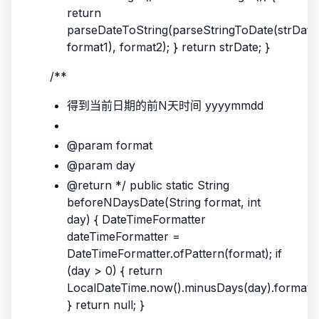
return
parseDateToString(parseStringToDate(strDate
format1), format2); } return strDate; }
/**
得到当前日期的前N天时间 yyyymmdd
@param format
@param day
@return */ public static String
beforeNDaysDate(String format, int
day) { DateTimeFormatter
dateTimeFormatter =
DateTimeFormatter.ofPattern(format); if
(day > 0) { return
LocalDateTime.now().minusDays(day).format(d
} return null; }