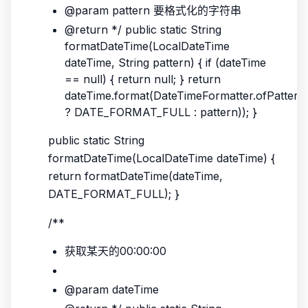
@param pattern 要格式化的字符串
@return */ public static String
formatDateTime(LocalDateTime
dateTime, String pattern) { if (dateTime
== null) { return null; } return
dateTime.format(DateTimeFormatter.ofPattern(S
? DATE_FORMAT_FULL : pattern)); }
public static String
formatDateTime(LocalDateTime dateTime) {
return formatDateTime(dateTime,
DATE_FORMAT_FULL); }
/**
获取某天的00:00:00
@param dateTime