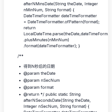
afterNMinsDate(String theDate, Integer
nMinNum, String format) {
DateTimeFormatter dateTimeFormatter
= DateTimeFormatter.ofPattern(format);
return
LocalDateTime.parse(theDate,dateTimeFormatt
.plusMinutes(nMinNum)
.format(dateTimeFormatter); }
/**
得到N秒后的日期
@param theDate
@param nSecNum
@param format
@return */ public static String
afterNSecondsDate(String theDate,
Integer nSecNum, String format) {