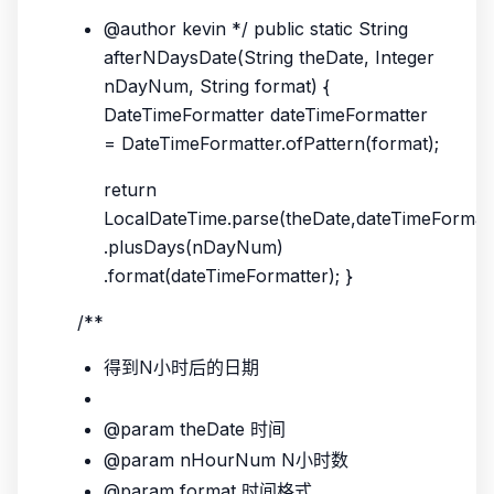
@author kevin */ public static String
afterNDaysDate(String theDate, Integer
nDayNum, String format) {
DateTimeFormatter dateTimeFormatter
= DateTimeFormatter.ofPattern(format);
return
LocalDateTime.parse(theDate,dateTimeFormatt
.plusDays(nDayNum)
.format(dateTimeFormatter); }
/**
得到N小时后的日期
@param theDate 时间
@param nHourNum N小时数
@param format 时间格式