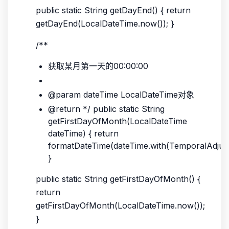
public static String getDayEnd() { return
getDayEnd(LocalDateTime.now()); }
/**
获取某月第一天的00:00:00
@param dateTime LocalDateTime对象
@return */ public static String
getFirstDayOfMonth(LocalDateTime
dateTime) { return
formatDateTime(dateTime.with(TemporalAdjust
}
public static String getFirstDayOfMonth() {
return
getFirstDayOfMonth(LocalDateTime.now());
}