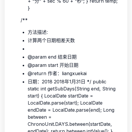
+ “分” + sec % 60 + “秒”; } return temp;
}
/**
方法描述:
计算两个日期相差天数
@param end 结束日期
@param start 开始日期
@return 作者：liangxuekai
日期：2018 2018年1月31日 */ public
static int getSubDays(String end, String
start) { LocalDate startDate =
LocalDate.parse(start); LocalDate
endDate = LocalDate.parse(end); Long
between =
ChronoUnit.DAYS.between(startDate,
endDate); return between.intValue(); }