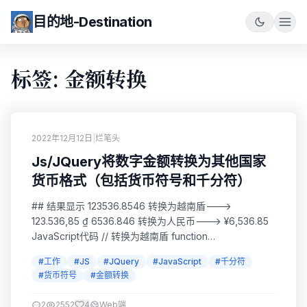
目的地-Destination
标签: 金额转换
2022年12月12日
|
烂笔头
Js/JQuery将数字金额转换为其他国家
货币格式（包括货币符号和千分符）
## 结果显示 123536.8546 转换为越南盾--->
123.536,85 ₫ 6536.846 转换为人民币---> ¥6,536.85
JavaScript代码 // 转换为越南盾 function
numToVnFormatter(s) { var persianDecimal = new
#工作
#JS
#JQuery
#JavaScript
#千分符
Intl.NumberFormat("vi-VN", { style...
#货币符号
#金额转换
2
2552
4
Web端