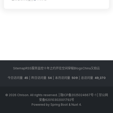
Sitemap
RSS
服务监控
十年之约
开往
空间穿梭
BlogsChina
又拍云
今日访问量
45
昨日访问量
54
本月访问量
509
总访问量
49,370
© 2026
Chrison
. All rights reserved.
|
陇ICP备2025024667号-1
|
甘公网
安备62010302001792号
Powered by Spring Boot & Nuxt 4.