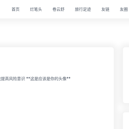
首页
烂笔头
卷云舒
旅行足迹
友链
友圈
提高风险意识 **这是应该是你的头像**