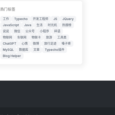
热门标签
工作
Typecho
开发工程师
JS
JQuery
JavaScript
Java
生活
时光机
热搜榜
说说
微信
公众号
小程序
碎语
物联网
车联网
物联卡
旅游
工具类
ChatGPT
心情
微博
旅行足迹
嗓子疼
MySQL
数据库
文章
Typecho插件
Blog Helper