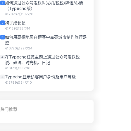
如何通过公众号发送时光机/说说/碎语/心情
1
（Typecho版）
20767
197
6
狗子成长记
2
7159
35
14
如何用高德地图在博客中点亮城市制作旅行足
3
迹
6720
22
24
在Typecho任意主题上通过公众号发送说
4
说、碎语、时光机、日记
6173
33
16
Typecho显示访客用户身份及用户等级
5
5799
34
10
热门推荐