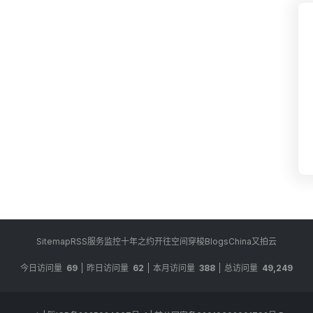
Sitemap
RSS
服务监控
十年之约
开往
空间穿梭
BlogsChina
又拍云
今日访问量
69
昨日访问量
62
本月访问量
388
总访问量
49,249