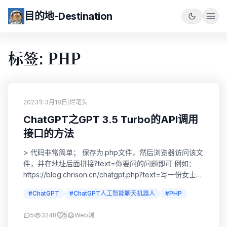
目的地-Destination
标签: PHP
2023年3月18日
|
烂笔头
ChatGPT之GPT 3.5 Turbo的API调用
接口的方法
> 代码非常简单； 保存为.php文件，然后浏览器访问该文
件，并在地址后面拼接?text=你要问的问题即可 例如：
https://blog.chrison.cn/chatgpt.php?text=写一份女士的
自我介绍 <?php /* Chrison Leon -
#ChatGPT
#ChatGPT人工智能聊天机器人
#PHP
https://blog.chrison.cn */ $openai_api_key = 'sk-'; //这
里填写你申请的key...
5
3248
5
Web端