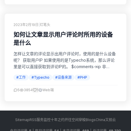
2023年2月19日
|
烂笔头
如何让文章显示用户评论时所用的设备
是什么
怎样让文章的评论显示出用户评论时，使用的是什么设备
呢？ 获取用户IP 如果使用的是Typecho系统，那么评论
里是可以直接获取到评论IP的。 $comments->ip 非
Typecho系统，php语言则使用以下代码。 //获取IP
#工作
#Typecho
#设备来源
#PHP
function getIp(){ $ip= '-'; if
($HTTP_SERVER_VARS["HTTP_X_FORWARDED_FOR"])...
5
3854
1
Web端
Sitemap
RSS
服务监控
十年之约
开往
空间穿梭
BlogsChina
又拍云
今日访问量
5
昨日访问量
54
本月访问量
469
总访问量
49,330