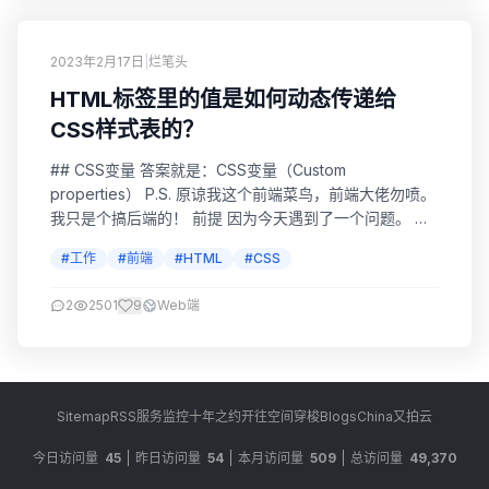
2023年2月17日
|
烂笔头
HTML标签里的值是如何动态传递给
CSS样式表的？
## CSS变量 答案就是：CSS变量（Custom
properties） P.S. 原谅我这个前端菜鸟，前端大佬勿喷。
我只是个搞后端的！ 前提 因为今天遇到了一个问题。 我
有一系列的图片要当做背景的，并且只有鼠标before时，
#工作
#前端
#HTML
#CSS
才展示背景图。 而背景相关的样式，都在CSS表，那我怎
么把图片地址传给CSS样式里的background呢？ 这时
2
2501
9
Web端
候，CSS变量就可以发挥作用了。 用法 CSS样式表：...
Sitemap
RSS
服务监控
十年之约
开往
空间穿梭
BlogsChina
又拍云
今日访问量
45
昨日访问量
54
本月访问量
509
总访问量
49,370