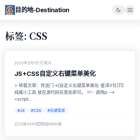
目的地-Destination
标签: CSS
2023年3月1日
|
烂笔头
JS+CSS自定义右键菜单美化
> 转载文章：传送门->[自定义右键菜单美化-星泽V社][1]
纯属小工具 放在源代码任意处即可。 <!-- 调用js -->
<script
src="https://lib.baomitu.com/layer/3.1.1/layer.js">
#JS
#CSS
#右键菜单
</script> <!-- 自定义右键菜单美化 --> <style
type="text/css"> a {text-decoration...
12
4264
10
Web端