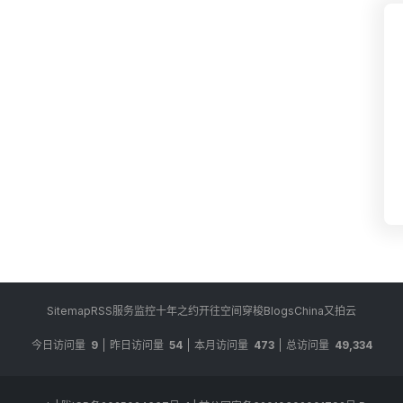
Sitemap
RSS
服务监控
十年之约
开往
空间穿梭
BlogsChina
又拍云
今日访问量
9
昨日访问量
54
本月访问量
473
总访问量
49,334