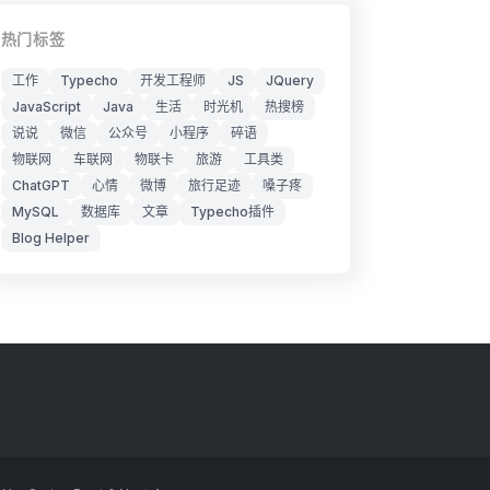
热门标签
工作
Typecho
开发工程师
JS
JQuery
JavaScript
Java
生活
时光机
热搜榜
说说
微信
公众号
小程序
碎语
物联网
车联网
物联卡
旅游
工具类
ChatGPT
心情
微博
旅行足迹
嗓子疼
MySQL
数据库
文章
Typecho插件
Blog Helper