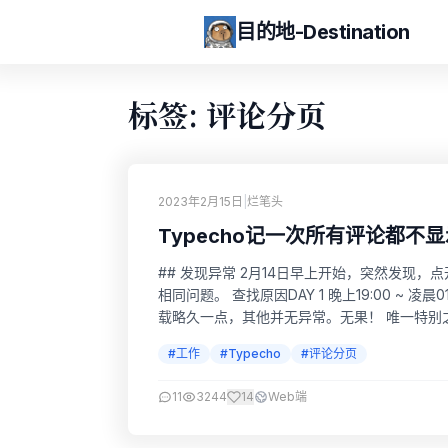
目的地-Destination
标签: 评论分页
2023年2月15日
|
烂笔头
Typecho记一次所有评论都不
## 发现异常 2月14日早上开始，突然发现
相同问题。 查找原因DAY 1 晚上19:00 ~ 凌晨0
载略久一点，其他并无异常。无果！ 唯一特别
一。 还原近两天操作及修改。无果！ 咨询“荒野
#工作
#Typecho
#评论分页
11
3244
14
Web端