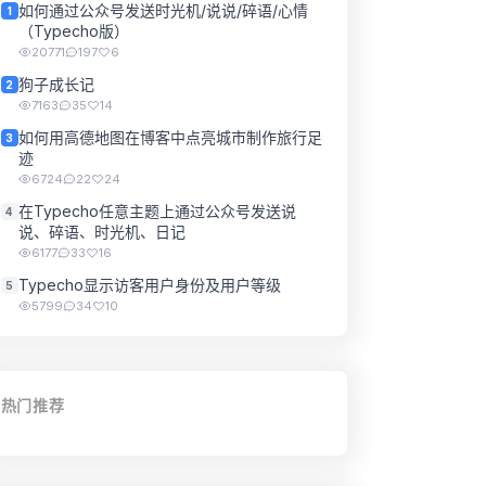
如何通过公众号发送时光机/说说/碎语/心情
1
（Typecho版）
20771
197
6
狗子成长记
2
7163
35
14
如何用高德地图在博客中点亮城市制作旅行足
3
迹
6724
22
24
在Typecho任意主题上通过公众号发送说
4
说、碎语、时光机、日记
6177
33
16
Typecho显示访客用户身份及用户等级
5
5799
34
10
热门推荐