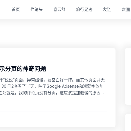
首页
烂笔头
卷云舒
旅行足迹
友链
友圈
显示分页的神奇问题
，点开“说说”页面，异常缓慢，要空白好一阵。而其他页面并无
1:30 F12查看了半天，除了Google Adsense和鸿蒙字体加
之处就是，我的评论页没有分页，这应该是加载慢的原因之
孤灯”，他的一切正常，且并未...