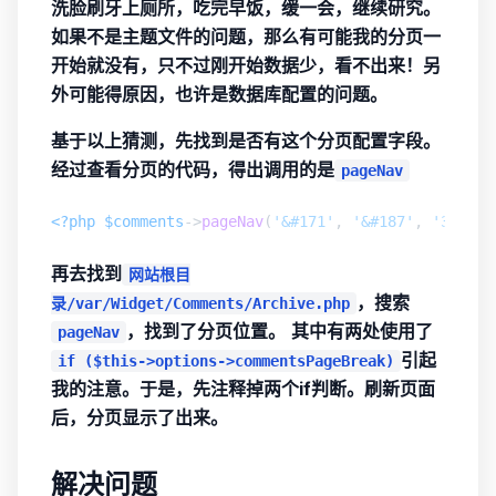
洗脸刷牙上厕所，吃完早饭，缓一会，继续研究。
如果不是主题文件的问题，那么有可能我的分页一
开始就没有，只不过刚开始数据少，看不出来！另
外可能得原因，也许是数据库配置的问题。
基于以上猜测，先找到是否有这个分页配置字段。
经过查看分页的代码，得出调用的是
pageNav
<?php
$comments
->
pageNav
(
'&#171'
, 
'&#187'
, 
'3'
, 
'…
再去找到
网站根目
，搜索
录/var/Widget/Comments/Archive.php
，找到了分页位置。
其中有两处使用了
pageNav
引起
if ($this->options->commentsPageBreak)
我的注意。于是，先注释掉两个if判断。刷新页面
后，分页显示了出来。
解决问题