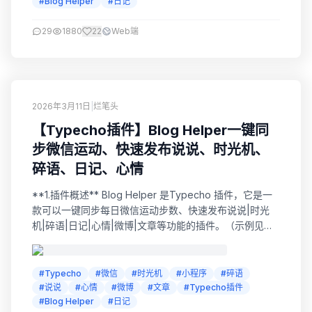
#Blog Helper
#日记
29
1880
22
Web端
2026年3月11日
|
烂笔头
【Typecho插件】Blog Helper一键同
步微信运动、快速发布说说、时光机、
碎语、日记、心情
**1.插件概述** Blog Helper 是Typecho 插件，它是一
款可以一键同步每日微信运动步数、快速发布说说|时光
机|碎语|日记|心情|微博|文章等功能的插件。（示例见右
侧边栏“微信运动”模块） 2.前言 其实关于用微信发“说说”
这个功能，我几年前就参考过其他博友的文章，也捣鼓过
很多种玩法及方式，文章就发布过三篇（可查看下面历史
#Typecho
#微信
#时光机
#小程序
#碎语
文章）。后期基本一直就是用公众号发布文章。 然后去年
#说说
#心情
#微博
#文章
#Typecho插件
开始，...
#Blog Helper
#日记