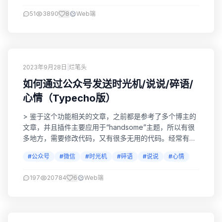
51
3890
8
Web端
2023年9月28日
|
烂笔头
如何通过公众号发送时光机/说说/碎语/
心情（Typecho版）
> 鉴于这个功能相关的文章，之前都是参考了多个博主的
文章，并且插件主要应用于“handsome”主题，所以有很
多地方，需要修改代码，又有很多无用的代码。经常有网
友会遇到各种各样的问题，无奈。。。所以我把代码全部
#公众号
#微信
#时光机
#碎语
#说说
#心情
重写了。。。直接按下面步骤即可，无需修改代码！ 申请
微信公众号 我这里用的微信测试公众号，申请简单，如果
197
20784
6
Web端
没有其他特殊需求，够用了。传送门：测试公众号 安装时
光机 下载压缩包Times_1，传...