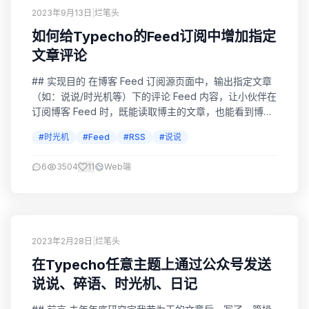
2023年9月13日
|
烂笔头
如何给Typecho的Feed订阅中增加指定
文章评论
## 实现目的 在博客 Feed 订阅源页面中，输出指定文章
（如：说说/时光机等）下的评论 Feed 内容，让小伙伴在
订阅博客 Feed 时，既能读取博主的文章，也能看到博主
的（说说/时光机等）心情动态。 转载来源 感谢老哥：
#时光机
#Feed
#RSS
#说说
Lopwon，相关文章：给博客 Feed 添加指定文章评论
Feed 注意：此文档源于作者在博客改造中的一些经验总
6
3504
11
Web端
结，转载还请署名。 工作原理 Typecho 有博客 Fee...
2023年2月28日
|
烂笔头
在Typecho任意主题上通过公众号发送
说说、碎语、时光机、日记