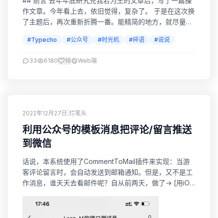
## 前言 去年年底研究完我若为王的文章后，写了一篇操
作文章。今年看上去，依旧觉得，复杂了。 于是在这次换
了主题后，再次重新折腾一番。能精简的地方，就尽量减
少复杂度。 以下文章作废，请参考最新文章，传送门：如
#Typecho
#公众号
#时光机
#碎语
#说说
何通过公众号发送时光机/说说/碎语/心情（Typecho版）
参考文章1：微信公众号快速发布“说说” 参考文章2：
33
6180
16
Web端
handsome主题时光机微信发送系统 参考文章3：Jdeal我
的时光机 基本...
2022年12月27日
|
烂笔头
利用公众号的模板消息把评论/留言推送
到微信
话说，本系统使用了CommentToMail插件来实现：当游
客评论留言时，会自动发送到邮箱通知。但是，又不是工
作消息，谁天天去看邮件呢？自从前两天，做了-> [用iOS
的Siri语音助手快速发布“说说”][1] 和 [用微信公众号快速
发布“说说”][2] 之后呢，我就想，能不能借鉴他们的思路
方法，调用公众号的模板消息接口来推送评论消息呢？就