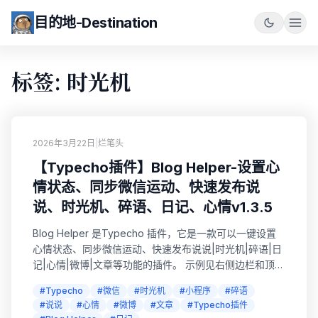
目的地-Destination
标签: 时光机
2026年3月22日
|
烂笔头
【Typecho插件】Blog Helper-设置心
情状态、同步微信运动、快速发布说
说、时光机、碎语、日记、心情v1.3.5
Blog Helper 是Typecho 插件，它是一款可以一键设置
心情状态、同步微信运动、快速发布说说|时光机|碎语|日
记|心情|微博|文章等功能的插件。 示例见右侧边栏和顶部
快捷按钮 🎉🎉🎉**新版本已更新**🎉🎉🎉 【Typecho插
#Typecho
#微信
#时光机
#小程序
#碎语
件】Blog Helper v1.0.0 完整文档 【Typecho插件】
#说说
#心情
#微博
#文章
#Typecho插件
Blog Helper v1.3.5 更新说明 Blog Helper 文...