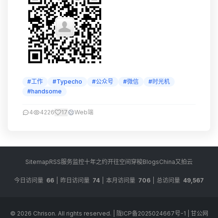
#工作
#Typecho
#公众号
#微信
#时光机
#handsome
4
4226
17
Web端
Sitemap
RSS
服务监控
十年之约
开往
空间穿梭
BlogsChina
又拍云
今日访问量
66
昨日访问量
74
本月访问量
706
总访问量
49,567
© 2026
Chrison
. All rights reserved.
|
陇ICP备2025024667号-1
|
甘公网