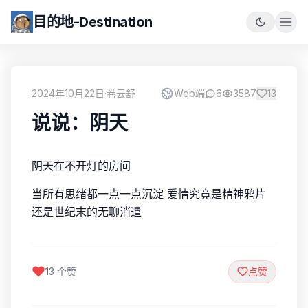
目的地-Destination
2024年10月22日
·
卷云舒
Web端
6
3587
13
说说：阴天
阴天在不开灯的房间
当所有思绪都一点一点沉淀 爱情究竟是精神鸦片
还是世纪末的无聊消遣
13 个赞
点赞