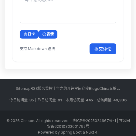
打卡
表情
提交评论
支持 Markdown 语法
Sitemap
RSS
服务监控
十年之约
开往
空间穿梭
BlogsChina
又拍云
今日访问量
35
昨日访问量
91
本月访问量
445
总访问量
49,306
© 2026
Chrison
. All rights reserved.
|
陇ICP备2025024667号-1
|
甘公网
安备62010302001792号
Powered by Spring Boot & Nuxt 4.