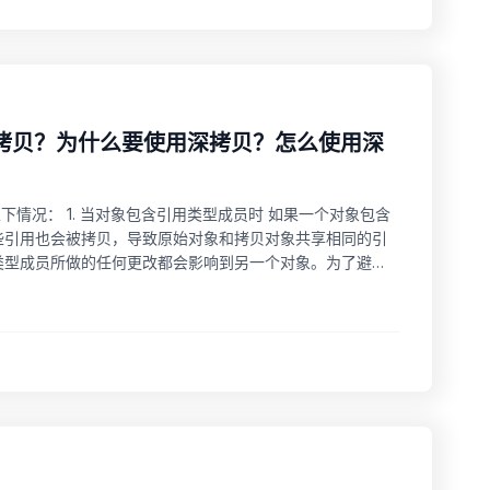
深拷贝？为什么要使用深拷贝？怎么使用深
于以下情况： 1. 当对象包含引用类型成员时 如果一个对象包含
些引用也会被拷贝，导致原始对象和拷贝对象共享相同的引
类型成员所做的任何更改都会影响到另一个对象。为了避免
可变时 当对象需要保持不可变性时，深拷贝可以确保对象的状