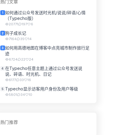
热门文章
如何通过公众号发送时光机/说说/碎语/心情
1
（Typecho版）
20771
197
6
狗子成长记
2
7164
35
14
如何用高德地图在博客中点亮城市制作旅行足
3
迹
6724
22
24
在Typecho任意主题上通过公众号发送说
4
说、碎语、时光机、日记
6177
33
16
Typecho显示访客用户身份及用户等级
5
5801
34
10
热门推荐