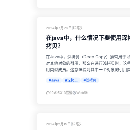
2024年7月29日
|
烂笔头
在java中，什么情况下要使用
拷贝？
在Java中，深拷贝（Deep Copy）通常用
对其他对象的引用，那么在进行浅拷贝时，这
用类型成员。这意味着对其中一个对象的引用
这种情况，就需要使用深拷贝。 2. 当对象不
#Java
#深拷贝
#浅拷贝
态不会...
10
5013
9
Web端
2024年2月19日
|
烂笔头