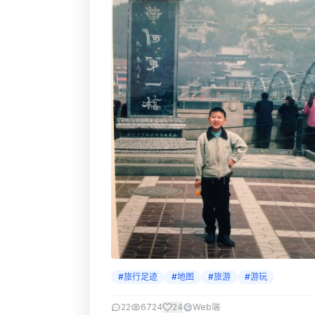
#旅行足迹
#地图
#旅游
#游玩
22
6724
24
Web端