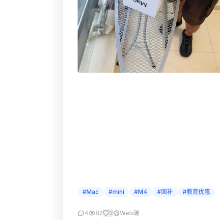
#Mac
#mini
#M4
#国补
#教育优惠
4
82
2
Web端