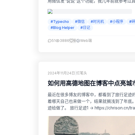
用微信发“说说”这个功能，我几年前就参考过
过三篇（可查看下面历史文章）。后期基本一直就
#Typecho
#微信
#时光机
#小程序
#
#Blog Helper
#日记
51
3886
8
Web端
2024年11月24日
|
烂笔头
如何用高德地图在博客中点亮城
最近在很多博友的博客中，都看到了旅行足迹
着哪天自己也来做一个，结果就搁浅到了年底
迹给做了。 旅行足迹1 -> https://chrison.cn/travel
旅行足迹(新) -> https:/...