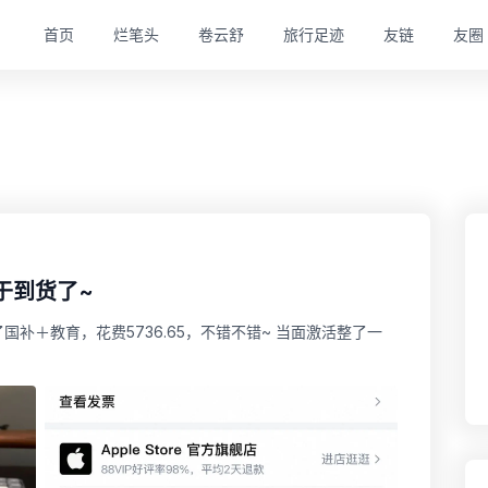
首页
烂笔头
卷云舒
旅行足迹
友链
友圈
终于到货了~
了国补＋教育，花费5736.65，不错不错~ 当面激活整了一