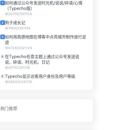
如何通过公众号发送时光机/说说/碎语/心情
1
（Typecho版）
20771
197
6
狗子成长记
2
7164
35
14
如何用高德地图在博客中点亮城市制作旅行足
3
迹
6724
22
24
在Typecho任意主题上通过公众号发送说
4
说、碎语、时光机、日记
6177
33
16
Typecho显示访客用户身份及用户等级
5
5800
34
10
热门推荐