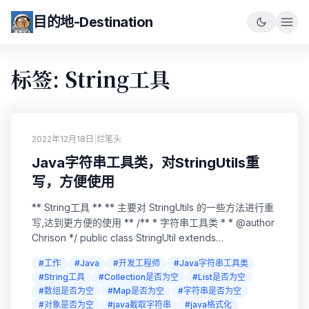
目的地-Destination
标签: String工具
2022年12月18日
|
烂笔头
Java字符串工具类，对StringUtils重
写，方便使用
** String工具 ** ** 主要对 StringUtils 的一些方法进行重
写,达到更方便的使用 ** /** * 字符串工具类 * * @author
Chrison */ public class StringUtil extends
org.apache.commons.lang3.StringUtils { /** 空字符串
#工作
#Java
#开发工程师
#Java字符串工具类
*/ private stat...
#String工具
#Collection是否为空
#List是否为空
#数组是否为空
#Map是否为空
#字符串是否为空
#对象是否为空
#java截取字符串
#java格式化