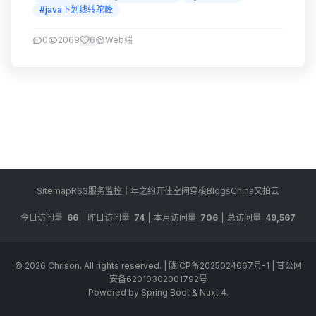
#java下划线转驼峰
0
2069
6
Web端
Sitemap
RSS
服务监控
十年之约
开往
空间穿梭
BlogsChina
又拍云
今日访问量
66
昨日访问量
74
本月访问量
706
总访问量
49,567
© 2026
Chrison
. All rights reserved.
|
陇ICP备2025024667号-1
|
甘公网
安备62010302001792号
Powered by Spring Boot & Nuxt 4.