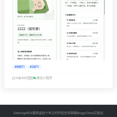
#MBTI
#SBTI
3
965
2
微信小程序
Sitemap
RSS
服务监控
十年之约
开往
空间穿梭
BlogsChina
又拍云