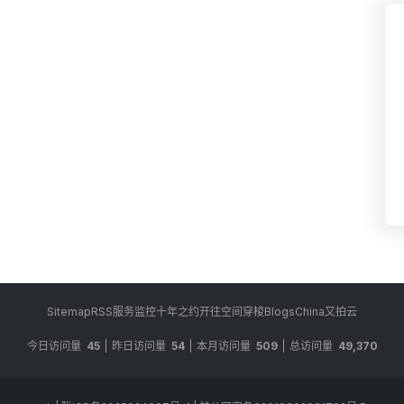
Sitemap
RSS
服务监控
十年之约
开往
空间穿梭
BlogsChina
又拍云
今日访问量
45
昨日访问量
54
本月访问量
509
总访问量
49,370