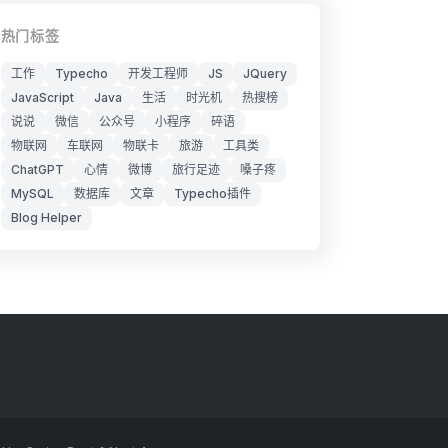
热门标签
工作
Typecho
开发工程师
JS
JQuery
JavaScript
Java
生活
时光机
热搜榜
说说
微信
公众号
小程序
碎语
物联网
车联网
物联卡
旅游
工具类
ChatGPT
心情
微博
旅行足迹
嗓子疼
MySQL
数据库
文章
Typecho插件
Blog Helper