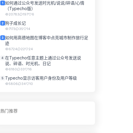
如何通过公众号发送时光机/说说/碎语/心情
1
（Typecho版）
20783
197
6
狗子成长记
2
7173
35
14
如何用高德地图在博客中点亮城市制作旅行足
3
迹
6724
22
24
在Typecho任意主题上通过公众号发送说
4
说、碎语、时光机、日记
6180
33
16
Typecho显示访客用户身份及用户等级
5
5806
34
10
热门推荐