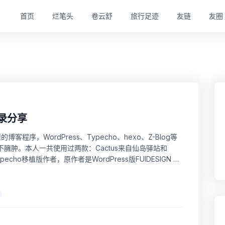
首页
烂笔头
卷云舒
旅行足迹
友链
友圈
记录分享
程序，WordPress、Typecho、hexo、Z-Blog等
不臃肿。本人一共使用过两款：Cactus来自仙岛驿站和
cho移植版作者，原作者是WordPress版FUIDESIGN 两
时间久了，眼睛有...