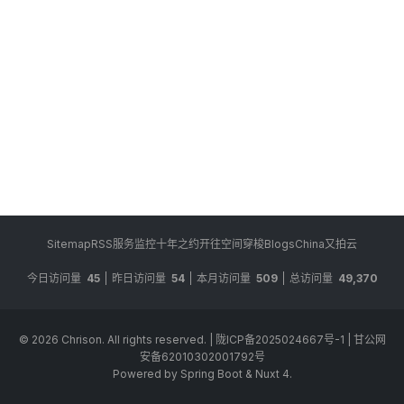
Sitemap
RSS
服务监控
十年之约
开往
空间穿梭
BlogsChina
又拍云
今日访问量
45
昨日访问量
54
本月访问量
509
总访问量
49,370
© 2026
Chrison
. All rights reserved.
|
陇ICP备2025024667号-1
|
甘公网
安备62010302001792号
Powered by Spring Boot & Nuxt 4.