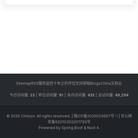
Sitemap
RSS
服务监控
十年之约
开往
空间穿梭
BlogsChina
又拍云
今日访问量
23
昨日访问量
91
本月访问量
433
总访问量
49,294
© 2026
Chrison
. All rights reserved.
|
陇ICP备2025024667号-1
|
甘公网
安备62010302001792号
Powered by Spring Boot & Nuxt 4.