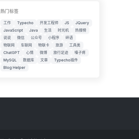
热门标签
工作
Typecho
开发工程师
JS
JQuery
JavaScript
Java
生活
时光机
热搜榜
说说
微信
公众号
小程序
碎语
物联网
车联网
物联卡
旅游
工具类
ChatGPT
心情
微博
旅行足迹
嗓子疼
MySQL
数据库
文章
Typecho插件
Blog Helper