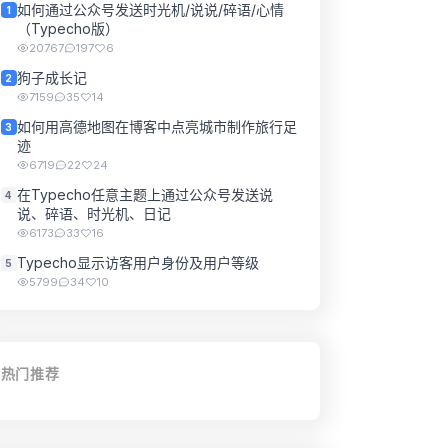
如何通过公众号发送时光机/说说/碎语/心情
1
（Typecho版）
20767
197
6
狗子成长记
2
7159
35
14
如何用高德地图在博客中点亮城市制作旅行足
3
迹
6719
22
24
在Typecho任意主题上通过公众号发送说
4
说、碎语、时光机、日记
6173
33
16
Typecho显示访客用户身份及用户等级
5
5799
34
10
热门推荐