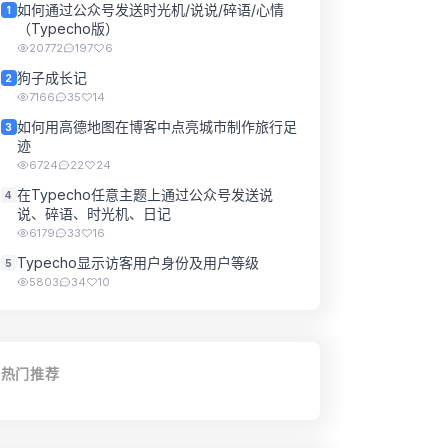
如何通过公众号发送时光机/说说/碎语/心情
1
（Typecho版）
20772
197
6
狗子成长记
2
7166
35
14
如何用高德地图在博客中点亮城市制作旅行足
3
迹
6724
22
24
在Typecho任意主题上通过公众号发送说
4
说、碎语、时光机、日记
6179
33
16
Typecho显示访客用户身份及用户等级
5
5803
34
10
热门推荐