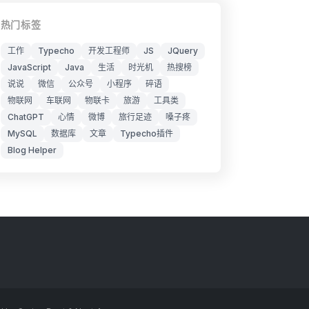
热门标签
工作
Typecho
开发工程师
JS
JQuery
JavaScript
Java
生活
时光机
热搜榜
说说
微信
公众号
小程序
碎语
物联网
车联网
物联卡
旅游
工具类
ChatGPT
心情
微博
旅行足迹
嗓子疼
MySQL
数据库
文章
Typecho插件
Blog Helper