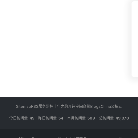
Sitemap
RSS
服务监控
十年之约
开往
空间穿梭
BlogsChina
又拍云
今日访问量
45
昨日访问量
54
本月访问量
509
总访问量
49,370