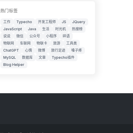
热门标签
工作
Typecho
开发工程师
JS
JQuery
JavaScript
Java
生活
时光机
热搜榜
说说
微信
公众号
小程序
碎语
物联网
车联网
物联卡
旅游
工具类
ChatGPT
心情
微博
旅行足迹
嗓子疼
MySQL
数据库
文章
Typecho插件
Blog Helper