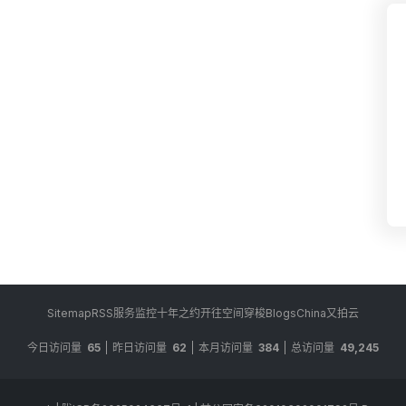
Sitemap
RSS
服务监控
十年之约
开往
空间穿梭
BlogsChina
又拍云
今日访问量
65
昨日访问量
62
本月访问量
384
总访问量
49,245