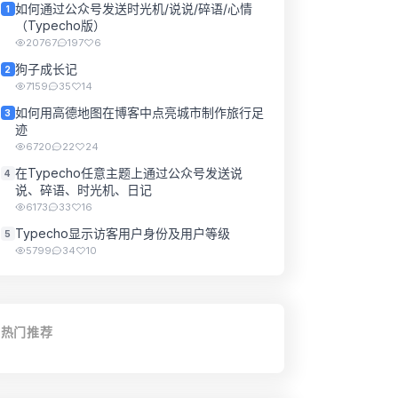
如何通过公众号发送时光机/说说/碎语/心情
1
（Typecho版）
20767
197
6
狗子成长记
2
7159
35
14
如何用高德地图在博客中点亮城市制作旅行足
3
迹
6720
22
24
在Typecho任意主题上通过公众号发送说
4
说、碎语、时光机、日记
6173
33
16
Typecho显示访客用户身份及用户等级
5
5799
34
10
热门推荐