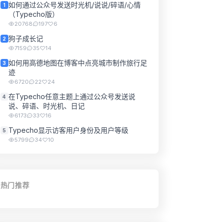
如何通过公众号发送时光机/说说/碎语/心情
1
（Typecho版）
20768
197
6
狗子成长记
2
7159
35
14
如何用高德地图在博客中点亮城市制作旅行足
3
迹
6720
22
24
在Typecho任意主题上通过公众号发送说
4
说、碎语、时光机、日记
6173
33
16
Typecho显示访客用户身份及用户等级
5
5799
34
10
热门推荐