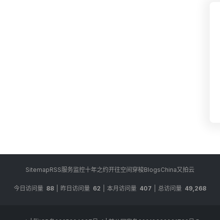
Sitemap
RSS
服务监控
十年之约
开往
空间穿梭
BlogsChina
又拍云
今日访问量
88
昨日访问量
62
本月访问量
407
总访问量
49,268