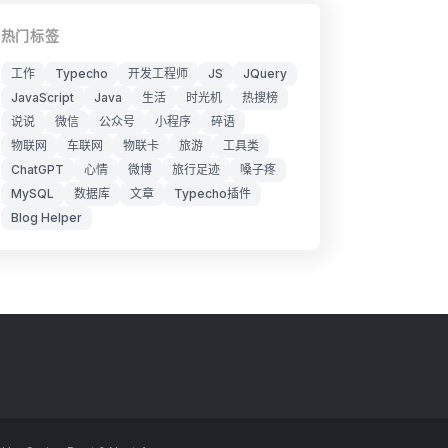
热门标签
工作
Typecho
开发工程师
JS
JQuery
JavaScript
Java
生活
时光机
热搜榜
说说
微信
公众号
小程序
碎语
物联网
车联网
物联卡
旅游
工具类
ChatGPT
心情
微博
旅行足迹
嗓子疼
MySQL
数据库
文章
Typecho插件
Blog Helper