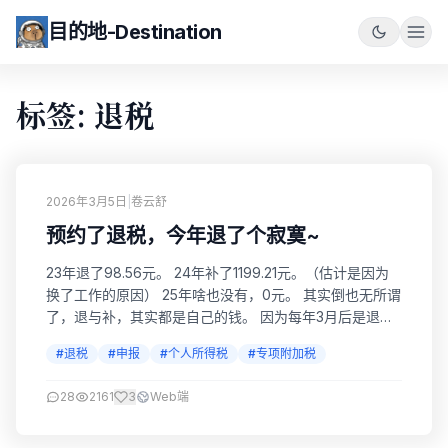
目的地-Destination
标签: 退税
2026年3月5日
|
卷云舒
预约了退税，今年退了个寂寞~
23年退了98.56元。 24年补了1199.21元。（估计是因为
换了工作的原因） 25年啥也没有，0元。 其实倒也无所谓
了，退与补，其实都是自己的钱。 因为每年3月后是退
税，12月前是申报下一年的专项附加税，有的人没申报每
#退税
#申报
#个人所得税
#专项附加税
个月就会多扣，那么之后退税期才临时申报，那不就得补
给你钱么！我是这样认为的，哈哈哈。有财务会计的老
28
2161
3
Web端
铁，可以指正。哈哈哈😁