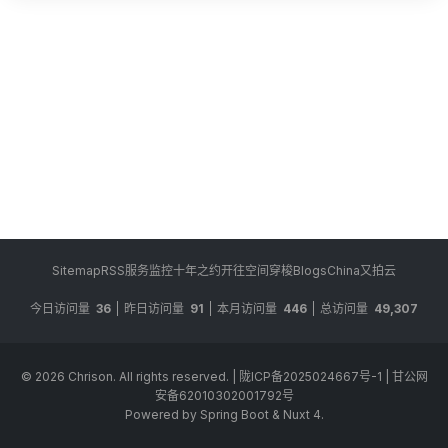
Sitemap
RSS
服务监控
十年之约
开往
空间穿梭
BlogsChina
又拍云
今日访问量
36
昨日访问量
91
本月访问量
446
总访问量
49,307
© 2026
Chrison
. All rights reserved.
|
陇ICP备2025024667号-1
|
甘公网
安备62010302001792号
Powered by Spring Boot & Nuxt 4.