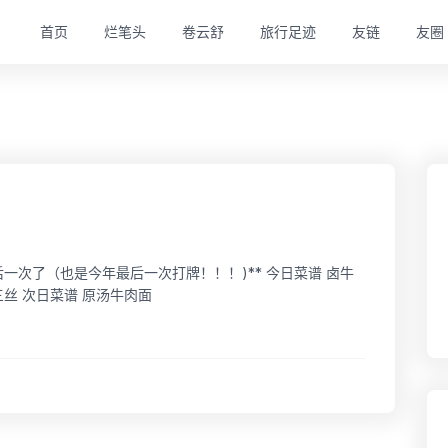
首页
烂笔头
卷云舒
旅行足迹
友链
友圈
一次了（也是今年最后一次打牌！！！)** 今日菜谱 卤牛
丝 次日菜谱 原汤牛肉面