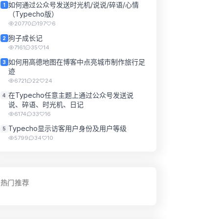
如何通过公众号发送时光机/说说/碎语/心情
1
（Typecho版）
20770
197
6
狗子成长记
2
7161
35
14
如何用高德地图在博客中点亮城市制作旅行足
3
迹
6721
22
24
在Typecho任意主题上通过公众号发送说
4
说、碎语、时光机、日记
6174
33
16
Typecho显示访客用户身份及用户等级
5
5799
34
10
热门推荐