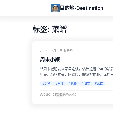
目的地-Destination
标签: 菜谱
2022年12月10日
|
卷云舒
周末小聚
**周末喊朋友来家里吃饭，估计这是今年的最后
肋骨、糖醋排骨、回锅肉、酸辣柠檬虾、凉拌三
#随笔
#生活
#聚餐
#朋友
#菜谱
0
2491
12
Web端