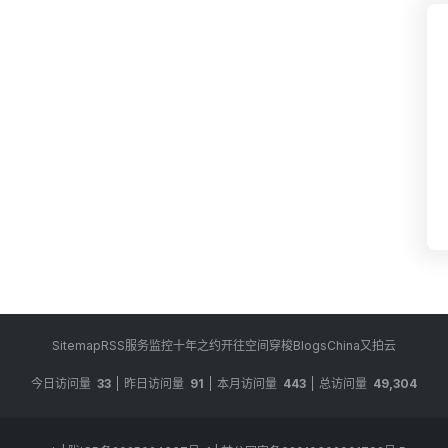
Sitemap
RSS
服务监控
十年之约
开往
空间穿梭
BlogsChina
又拍云
今日访问量
33
昨日访问量
91
本月访问量
443
总访问量
49,304