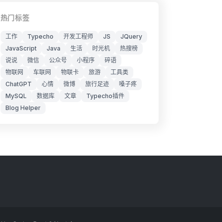
热门标签
工作
Typecho
开发工程师
JS
JQuery
JavaScript
Java
生活
时光机
热搜榜
说说
微信
公众号
小程序
碎语
物联网
车联网
物联卡
旅游
工具类
ChatGPT
心情
微博
旅行足迹
嗓子疼
MySQL
数据库
文章
Typecho插件
Blog Helper