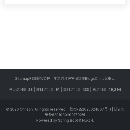
Sitemap
RSS
服务监控
十年之约
开往
空间穿梭
BlogsChina
又拍云
今日访问量
23
昨日访问量
91
本月访问量
433
总访问量
49,294
© 2026
Chrison
. All rights reserved.
|
陇ICP备2025024667号-1
|
甘公网
安备62010302001792号
Powered by Spring Boot & Nuxt 4.