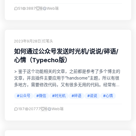
51
3887
8
Web端
2023年9月28日
|
烂笔头
如何通过公众号发送时光机/说说/碎语/
心情（Typecho版）
> 鉴于这个功能相关的文章，之前都是参考了多个博主的
文章，并且插件主要应用于“handsome”主题，所以有很
多地方，需要修改代码，又有很多无用的代码。经常有网
友会遇到各种各样的问题，无奈。。。所以我把代码全部
#公众号
#微信
#时光机
#碎语
#说说
#心情
重写了。。。直接按下面步骤即可，无需修改代码！ 申请
微信公众号 我这里用的微信测试公众号，申请简单，如果
197
20777
6
Web端
没有其他特殊需求，够用了。传送门：测试公众号 安装时
光机 下载压缩包Times_1，传...