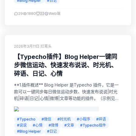
#Blog Helper
#日记
29
1880
22
Web端
2026年3月11日
|
烂笔头
【Typecho插件】Blog Helper一键同
步微信运动、快速发布说说、时光机、
碎语、日记、心情
**1.插件概述** Blog Helper 是Typecho 插件，它是一
款可以一键同步每日微信运动步数、快速发布说说|时光
机|碎语|日记|心情|微博|文章等功能的插件。（示例见右
侧边栏“微信运动”模块） 2.前言 其实关于用微信发“说说”
这个功能，我几年前就参考过其他博友的文章，也捣鼓过
很多种玩法及方式，文章就发布过三篇（可查看下面历史
#Typecho
#微信
#时光机
#小程序
#碎语
文章）。后期基本一直就是用公众号发布文章。 然后去年
#说说
#心情
#微博
#文章
#Typecho插件
开始，...
#Blog Helper
#日记