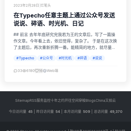
2023年2月28日
|
烂笔头
在Typecho任意主题上通过公众号发送
说说、碎语、时光机、日记
## 前言 去年年底研究完我若为王的文章后，写了一篇操
作文章。今年看上去，依旧觉得，复杂了。 于是在这次换
了主题后，再次重新折腾一番。能精简的地方，就尽量减
少复杂度。 以下文章作废，请参考最新文章，传送门：如
#Typecho
#公众号
#时光机
#碎语
#说说
何通过公众号发送时光机/说说/碎语/心情（Typecho版）
参考文章1：微信公众号快速发布“说说” 参考文章2：
33
6180
16
Web端
handsome主题时光机微信发送系统 参考文章3：Jdeal我
的时光机 基本...
Sitemap
RSS
服务监控
十年之约
开往
空间穿梭
BlogsChina
又拍云
今日访问量
45
昨日访问量
54
本月访问量
509
总访问量
49,370