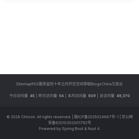
Sitemap
RSS
服务监控
十年之约
开往
空间穿梭
BlogsChina
又拍云
今日访问量
45
昨日访问量
54
本月访问量
509
总访问量
49,370
© 2026
Chrison
. All rights reserved.
|
陇ICP备2025024667号-1
|
甘公网
安备62010302001792号
Powered by Spring Boot & Nuxt 4.