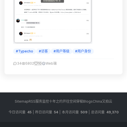
#Typecho
#访客
#用户等级
#用户身份
34
5802
10
Web端
Sitemap
RSS
服务监控
十年之约
开往
空间穿梭
BlogsChina
又拍云
今日访问量
45
昨日访问量
54
本月访问量
509
总访问量
49,370