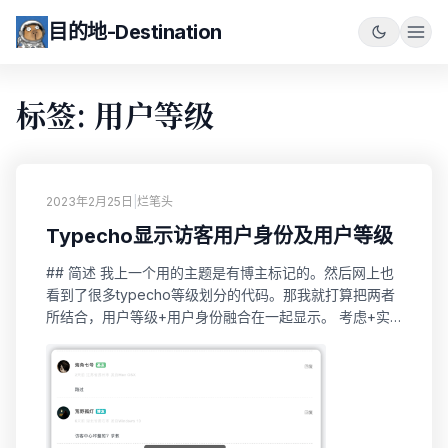
目的地-Destination
标签: 用户等级
2023年2月25日
|
烂笔头
Typecho显示访客用户身份及用户等级
## 简述 我上一个用的主题是有博主标记的。然后网上也
看到了很多typecho等级划分的代码。那我就打算把两者
所结合，用户等级+用户身份融合在一起显示。 考虑+实
现，花了个把小时，算是完成了吧！ 效果 说明 用户身
份：博主、基友、博友。(基友是直接配置，博友是友链抓
取) 除以上三种身份以外，由评论数量作为等级划分依
据。 除博主和基友不显示评论数量以外，其他访客均显示
评论量。名称指代为：目的地的前进...