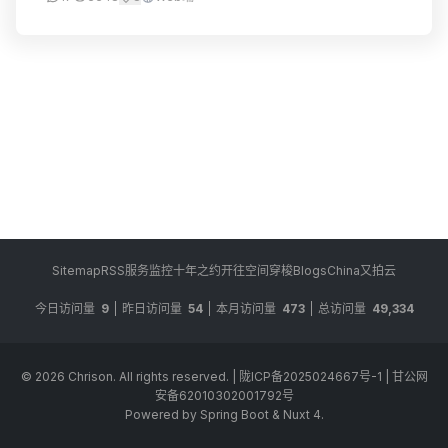
回滚到以前的代码状...
Sitemap
RSS
服务监控
十年之约
开往
空间穿梭
BlogsChina
又拍云
今日访问量
9
昨日访问量
54
本月访问量
473
总访问量
49,334
© 2026
Chrison
. All rights reserved.
|
陇ICP备2025024667号-1
|
甘公网
安备62010302001792号
Powered by Spring Boot & Nuxt 4.