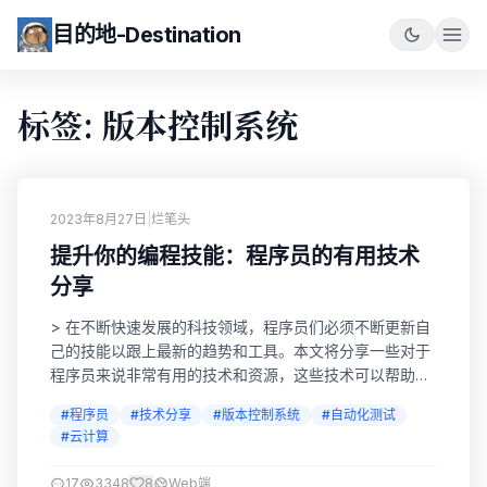
目的地-Destination
标签: 版本控制系统
2023年8月27日
|
烂笔头
提升你的编程技能：程序员的有用技术
分享
> 在不断快速发展的科技领域，程序员们必须不断更新自
己的技能以跟上最新的趋势和工具。本文将分享一些对于
程序员来说非常有用的技术和资源，这些技术可以帮助你
提高编程能力、解决问题、提高效率，以及与其他开发者
#程序员
#技术分享
#版本控制系统
#自动化测试
更好地协作。 1. 版本控制系统 (Version Control
#云计算
Systems) 版本控制系统如Git是每个程序员必备的工具。
它们可以追踪代码的变化，使你能够轻松地与团队协作，
17
3348
8
Web端