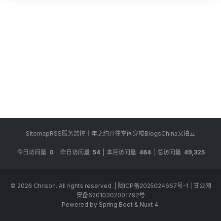
Sitemap
RSS
服务监控
十年之约
开往
空间穿梭
BlogsChina
又拍云
今日访问量
0
昨日访问量
54
本月访问量
464
总访问量
49,325
© 2026
Chrison
. All rights reserved.
|
陇ICP备2025024667号-1
|
甘公网
安备62010302001792号
Powered by Spring Boot & Nuxt 4.