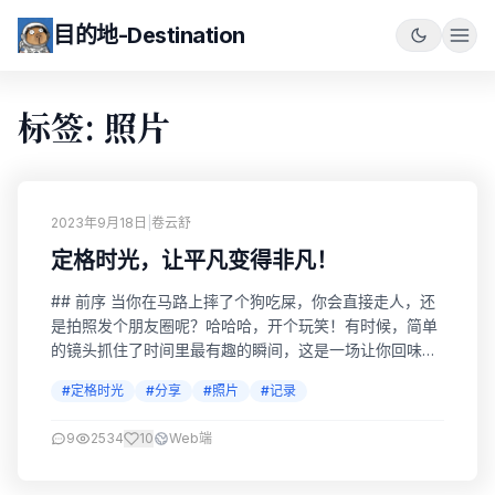
目的地-Destination
标签: 照片
2023年9月18日
|
卷云舒
定格时光，让平凡变得非凡！
## 前序 当你在马路上摔了个狗吃屎，你会直接走人，还
是拍照发个朋友圈呢？哈哈哈，开个玩笑！有时候，简单
的镜头抓住了时间里最有趣的瞬间，这是一场让你回味无
穷、笑料百出的惊喜之旅！ 首先，让我们承认一件事：我
#定格时光
#分享
#照片
#记录
们每个人的生活都是一部喜剧，只等着被拍成电影。你可
能觉得自己的日常无趣透顶，但如果你留意一下，你就会
9
2534
10
Web端
发现身边充满了潜在的喜剧元素。比如，你那总是把咖啡
撒在衣服上的朋友，或者那只总是在尴尬时刻打喷...