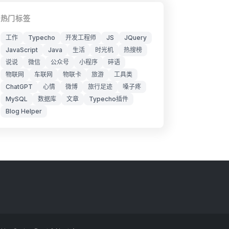
热门标签
工作
Typecho
开发工程师
JS
JQuery
JavaScript
Java
生活
时光机
热搜榜
说说
微信
公众号
小程序
碎语
物联网
车联网
物联卡
旅游
工具类
ChatGPT
心情
微博
旅行足迹
嗓子疼
MySQL
数据库
文章
Typecho插件
Blog Helper