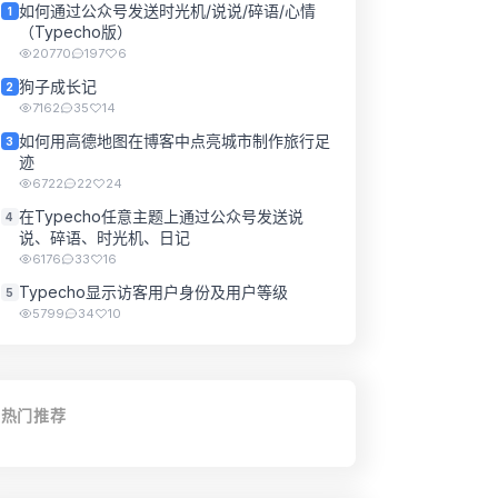
如何通过公众号发送时光机/说说/碎语/心情
1
（Typecho版）
20770
197
6
狗子成长记
2
7162
35
14
如何用高德地图在博客中点亮城市制作旅行足
3
迹
6722
22
24
在Typecho任意主题上通过公众号发送说
4
说、碎语、时光机、日记
6176
33
16
Typecho显示访客用户身份及用户等级
5
5799
34
10
热门推荐