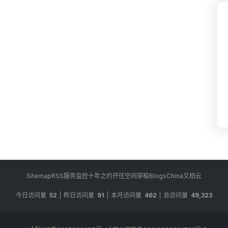
Sitemap
RSS
服务监控
十年之约
开往
空间穿梭
BlogsChina
又拍云
今日访问量
52
昨日访问量
91
本月访问量
462
总访问量
49,323