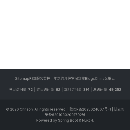
Sitemap
RSS
服务监控
十年之约
开往
空间穿梭
BlogsChina
又拍云
今日访问量
72
昨日访问量
62
本月访问量
391
总访问量
49,252
© 2026
Chrison
. All rights reserved.
|
陇ICP备2025024667号-1
|
甘公网
安备62010302001792号
Powered by Spring Boot & Nuxt 4.