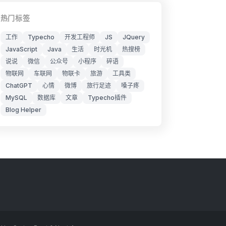
热门标签
工作
Typecho
开发工程师
JS
JQuery
JavaScript
Java
生活
时光机
热搜榜
说说
微信
公众号
小程序
碎语
物联网
车联网
物联卡
旅游
工具类
ChatGPT
心情
微博
旅行足迹
嗓子疼
MySQL
数据库
文章
Typecho插件
Blog Helper