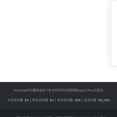
Sitemap
RSS
服务监控
十年之约
开往
空间穿梭
BlogsChina
又拍云
今日访问量
80
昨日访问量
62
本月访问量
399
总访问量
49,260