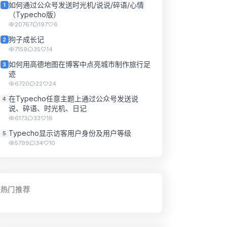
如何通过公众号发送时光机/说说/碎语/心情
1
（Typecho版）
20767
197
6
狗子成长记
2
7159
35
14
如何用高德地图在博客中点亮城市制作旅行足
3
迹
6720
22
24
在Typecho任意主题上通过公众号发送说
4
说、碎语、时光机、日记
6173
33
16
Typecho显示访客用户身份及用户等级
5
5799
34
10
热门推荐