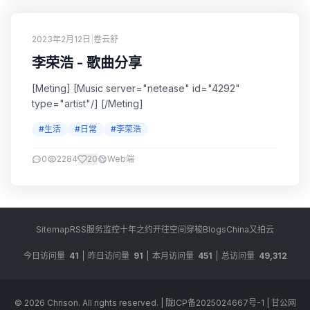
2023年2月12日
|
卷云舒
李荣浩 - 歌曲分享
[Meting] [Music server="netease" id="4292"
type="artist"/] [/Meting]
#生活
#日常
#李荣浩
0
2284
20
Web端
Sitemap
RSS
服务监控
十年之约
开往
空间穿梭
BlogsChina
又拍云
今日访问量
41
昨日访问量
91
本月访问量
451
总访问量
49,312
© 2026
Chrison
. All rights reserved.
|
陇ICP备2025024667号-1
|
甘公网