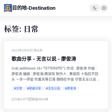
目的地-Destination
标签: 日常
2023年2月15日
|
卷云舒
歌曲分享 - 无言以说 - 廖俊涛
{cat_webmusic id="1371069115"} 作词 : 廖俊涛 作曲 :
廖俊涛 编曲 : 廖俊涛/黄竣琮 制作人 : 黄竣琮 十指扣不回
头 一步一停留 吹着风等日落 翱翔在宇宙 尽管无言以说 也
能表达此刻的快乐 看着你望着我 倒在我怀中 真想陪你做
#日常
#歌曲分享
#无言以说
#廖俊涛
完 你每一场梦 竟然无言以说 一点一点蔓延到尽头 热情一
天天的丢了 关系勉强保持着 一开始的认真却变成了沉默
0
2207
16
Web端
尽管故事讲到最后却没有人...