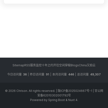
情联防联控机制综合组印发《关于...
Sitemap
RSS
服务监控
十年之约
开往
空间穿梭
BlogsChina
又拍云
今日访问量
36
昨日访问量
91
本月访问量
446
总访问量
49,307
© 2026
Chrison
. All rights reserved.
|
陇ICP备2025024667号-1
|
甘公网
安备62010302001792号
Powered by Spring Boot & Nuxt 4.