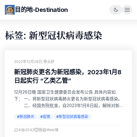
目的地-Destination
标签: 新型冠状病毒感染
2022年12月28日
|
卷云舒
新冠肺炎更名为新冠感染，2023年1月8
日起实行 “乙类乙管”
12月26日晚 国家卫生健康委员会发布公告 具体内容如
下： 一、将新型冠状病毒肺炎更名为新型冠状病毒感染。
二、经国务院批准，自2023年1月8日起，解除对新
型冠状病毒感染采取的《中华人民共和国传染病防治法》
#新冠肺炎
#疫情
#新型冠状病毒感染
规定的甲类传染病预防、控制措施；新型冠状病毒感染不
再纳入《中华人民共和国国境卫生检疫法》规定的检疫传
4
2042
15
Web端
染病管理。 12月26日晚，国务院应对新型冠状病毒感染疫