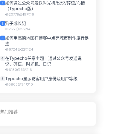
如何通过公众号发送时光机/说说/碎语/心情
1
（Typecho版）
20779
197
6
狗子成长记
2
7172
35
14
如何用高德地图在博客中点亮城市制作旅行足
3
迹
6724
22
24
在Typecho任意主题上通过公众号发送说
4
说、碎语、时光机、日记
6180
33
16
Typecho显示访客用户身份及用户等级
5
5803
34
10
热门推荐