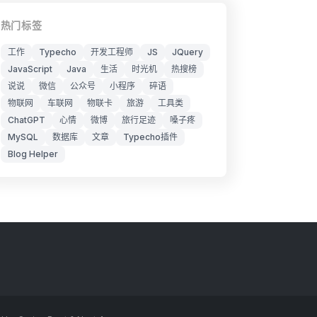
热门标签
工作
Typecho
开发工程师
JS
JQuery
JavaScript
Java
生活
时光机
热搜榜
说说
微信
公众号
小程序
碎语
物联网
车联网
物联卡
旅游
工具类
ChatGPT
心情
微博
旅行足迹
嗓子疼
MySQL
数据库
文章
Typecho插件
Blog Helper