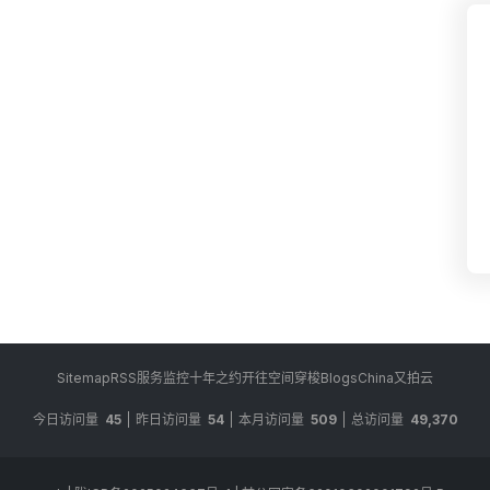
Sitemap
RSS
服务监控
十年之约
开往
空间穿梭
BlogsChina
又拍云
今日访问量
45
昨日访问量
54
本月访问量
509
总访问量
49,370